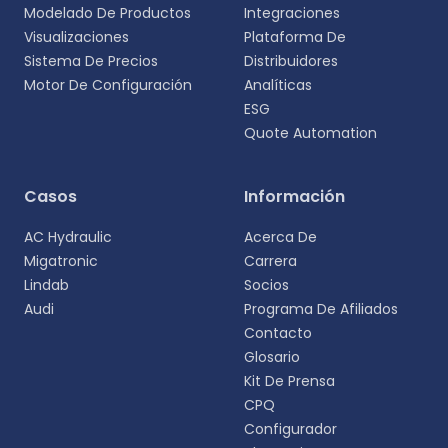
Modelado De Productos
Integraciones
Visualizaciones
Plataforma De
Sistema De Precios
Distribuidores
Motor De Configuración
Analíticas
ESG
Quote Automation
Selecciona tu idioma
Casos
Información
Elige tu idioma preferido para una experiencia
AC Hydraulic
Acerca De
más personalizada.
Migatronic
Carrera
Lindab
Socios
English
Audi
Programa De Afiliados
EN
Contacto
Glosario
Deutsch
DE
Kit De Prensa
CPQ
Español
Configurador
ES