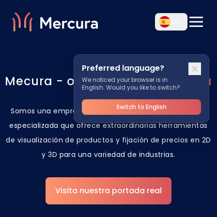
ES
Preferred language?
Mecura - o mejor dicho:
Mercura
We noticed your browser is in
English. Would you like to switch?
Switch to English
Somos una empresa de configurador SaaS altamente
especializada que ofrece extraordinarias herramientas
de visualización de productos y fijación de precios en 2D
y 3D para una variedad de industrias.
Visita nuestra portada real