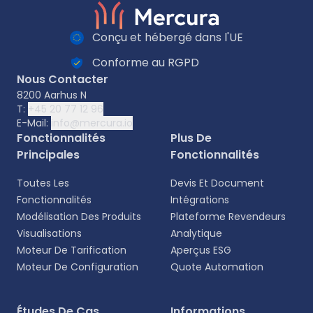
Conçu et hébergé dans l'UE
Conforme au RGPD
Nous Contacter
8200 Aarhus N
T:
+45 20 77 12 96
E-Mail:
info@mercura.io
Fonctionnalités
Plus De
Principales
Fonctionnalités
Toutes Les
Devis Et Document
Fonctionnalités
Intégrations
Modélisation Des Produits
Plateforme Revendeurs
Visualisations
Analytique
Moteur De Tarification
Aperçus ESG
Moteur De Configuration
Quote Automation
Études De Cas
Informations