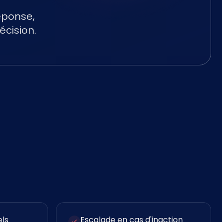
éponse,
écision.
els
Escalade en cas d'inaction