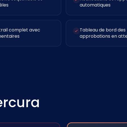
èles
automatiques
trail complet avec
Tableau de bord des
entaires
approbations en att
ercura