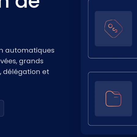
n de
ion automatiques
evées, grands
 délégation et