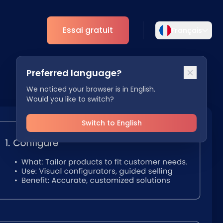
Essai gratuit
Français
Sélectionnez votre langue
Preferred language?
rière
Choisissez votre langue préférée pour une
Analytique
expérience plus personnalisée.
We noticed your browser is in English.
Would you like to switch?
Aperçus ESG
English
Deutsch
tenaires
EN
DE
Switch to English
Español
Dansk
ES
DA
Svenska
Italiano
SV
IT
Français
日本語
FR
JA