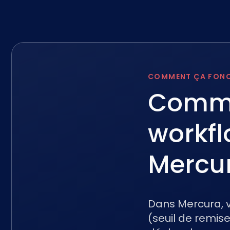
COMMENT ÇA FON
Comme
workfl
Mercu
Dans Mercura, 
(seuil de remise