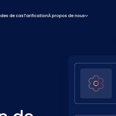
udes de cas
Tarification
À propos de nous
À Propos
Car
 De Configuration
Devis Et Document
De Tarification
Intégrations
Contact
Par