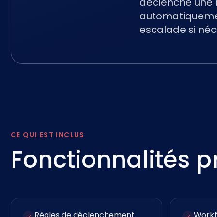
déclenche une r
automatiquement
escalade si néc
CE QUI EST INCLUS
Fonctionnalités p
Règles de déclenchement
Workf