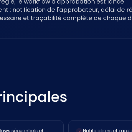
ègle, le workflow d'approbation est lancé
 : notification de l'approbateur, délai de r
essaire et traçabilité complète de chaque d
rincipales
lows séquentiels et
Notifications et rapp