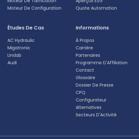
Moteur De Tarification
Aperçus ESG
Moteur De Configuration
Quote Automation
Sélectionnez votre langue
Études De Cas
Informations
Choisissez votre langue préférée pour une
AC Hydraulic
À Propos
expérience plus personnalisée.
Migatronic
Carrière
Lindab
Partenaires
English
Audi
Programme D'Affiliation
EN
Contact
Glossaire
Deutsch
DE
Dossier De Presse
CPQ
Español
Configurateur
ES
Alternatives
Secteurs D'Activité
Dansk
DA
Svenska