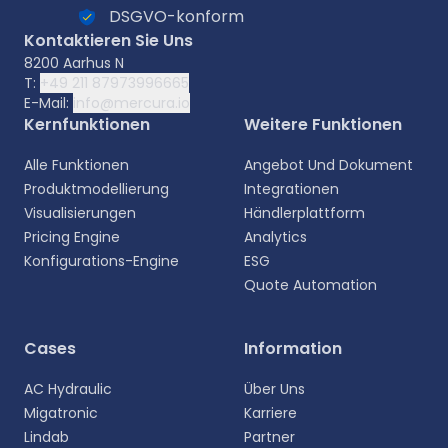
DSGVO-konform
Kontaktieren Sie Uns
8200 Aarhus N
T:
+49 211 87973996665
E-Mail:
info@mercura.io
Kernfunktionen
Weitere Funktionen
Alle Funktionen
Angebot Und Dokument
Produktmodellierung
Integrationen
Visualisierungen
Händlerplattform
Pricing Engine
Analytics
Konfigurations-Engine
ESG
Quote Automation
Wählen Sie Ihre Sprache aus
Cases
Information
Wählen Sie Ihre bevorzugte Sprache für eine
AC Hydraulic
Über Uns
persönlichere Erfahrung.
Migatronic
Karriere
Lindab
Partner