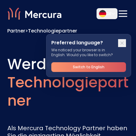
DE
Partner
>
Technologiepartner
Preferred language?
We noticed your browser is in
English. Would you like to switch?
Werden Sie
Switch to English
Technologiepart
ner
Als Mercura Technology Partner haben
Sie die einzigartige Möglichkeit,