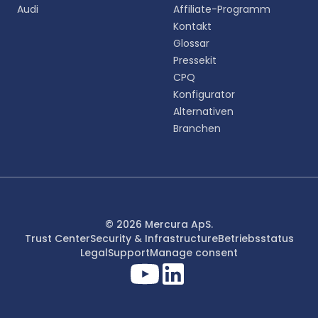
English
Audi
Affiliate-Programm
EN
Kontakt
Glossar
Deutsch
DE
Pressekit
CPQ
Español
Konfigurator
ES
Alternativen
Branchen
Dansk
DA
Svenska
SV
Italiano
© 2026 Mercura ApS.
IT
Trust Center
Security & Infrastructure
Betriebsstatus
Legal
Support
Manage consent
Français
FR
日本語
JA