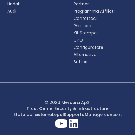
Lindab
Partner
English
Audi
Programma Affiliati
EN
Contattaci
Glossario
Deutsch
DE
Kit Stampa
CPQ
Español
Configuratore
ES
Alternative
Settori
Dansk
DA
Svenska
SV
Italiano
© 2026 Mercura ApS.
IT
Trust Center
Security & Infrastructure
Stato del sistema
Legal
Supporto
Manage consent
Français
FR