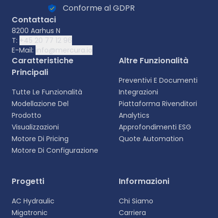
Conforme al GDPR
Contattaci
8200 Aarhus N
T:
+45 20 77 12 96
E-Mail:
info@mercura.io
Caratteristiche
Altre Funzionalità
Principali
Preventivi E Documenti
Tutte Le Funzionalità
Integrazioni
Modellazione Del
Piattaforma Rivenditori
Prodotto
Analytics
Visualizzazioni
Approfondimenti ESG
Motore Di Pricing
Quote Automation
Motore Di Configurazione
Selezionare la lingua
Progetti
Informazioni
Scegliete la vostra lingua preferita per
AC Hydraulic
Chi Siamo
un'esperienza più personalizzata.
Migatronic
Carriera