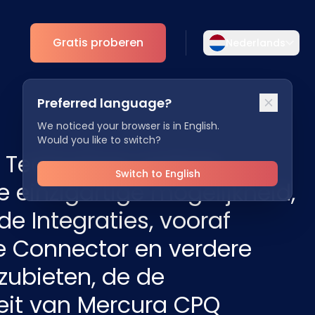
Gratis proberen
Nederlands
Selecteer uw taal
Preferred language?
Kies uw voorkeurstaal voor een meer
Analytics
persoonlijke ervaring.
We noticed your browser is in English.
Would you like to switch?
ESG Inzichten
 Technology partner
English
Deutsch
EN
DE
Switch to English
 einzigartige mogelijkheid,
Español
Dansk
de Integraties, vooraf
ES
DA
 Connector en verdere
Svenska
Italiano
SV
IT
zubieten, de de
Français
日本語
teit van Mercura CPQ
FR
JA