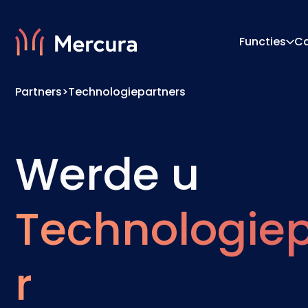
Functies
C
Partners
>
Technologiepartners
Visualisaties
Configu
Productmodellering
Prijs-E
Werde u
Technologie
r