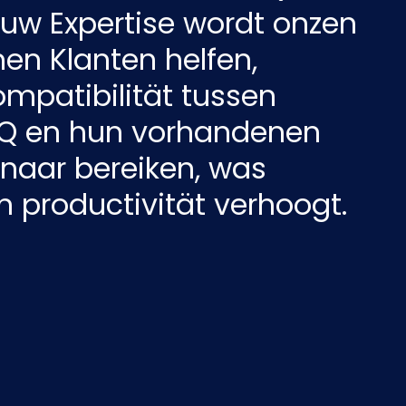
 uw Expertise wordt onzen
Nederlands
NL
n Klanten helfen,
mpatibilität tussen
Q en hun vorhandenen
naar bereiken, was
en productivität verhoogt.