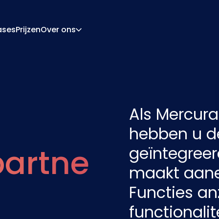
ases
Prijzen
Over ons
Over Ons
Carrière
ratie-Engine
Offerte En Document
ngine
Integraties
Als Mercura
Contact
Partners
hebben u de
partne
geïntegreer
maakt aane
Functies an
functionali