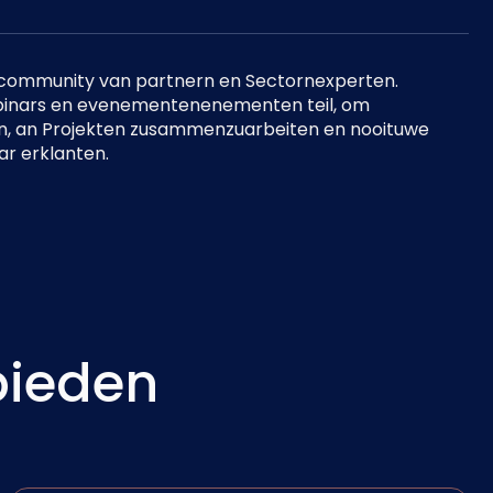
 community van partnern en Sectornexperten.
binars en evenementenenementen teil, om
n, an Projekten zusammenzuarbeiten en nooituwe
r erklanten.
bieden