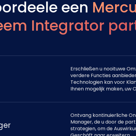
ordeele een
Mercu
eem Integrator par
Erschließen u nooituwe Omz
verdere Functies aanbieden
Technologien kan voor Kla
Ihnen mogelijk maken, uw O
Ontvang kontinuierliche O
Manager, de u door de par
ger
strategien, om de Auswirk
Geschäft naar erweitern.