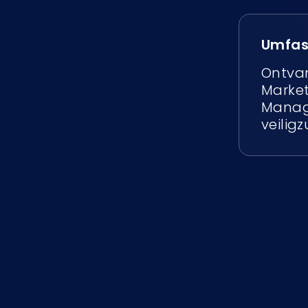
Umfas
Ontvan
Market
Manage
veilig