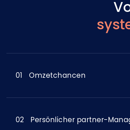
Vo
syst
01
Omzetchancen
02
Persönlicher partner-Mana