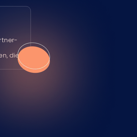
rtner-
en, die