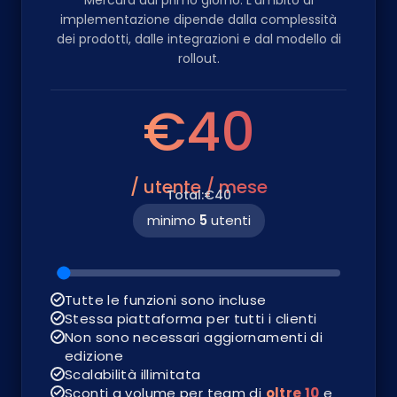
Mercura dal primo giorno. L'ambito di
implementazione dipende dalla complessità
dei prodotti, dalle integrazioni e dal modello di
rollout.
€40
/ utente / mese
Total:
€40
minimo
5
utenti
Tutte le funzioni sono incluse
Stessa piattaforma per tutti i clienti
Non sono necessari aggiornamenti di
edizione
Scalabilità illimitata
Sconti a volume per team di
oltre 10
e