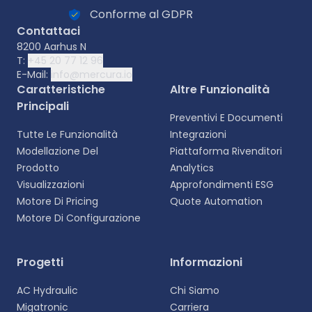
Conforme al GDPR
Contattaci
8200 Aarhus N
T:
+45 20 77 12 96
E-Mail:
info@mercura.io
Caratteristiche
Altre Funzionalità
Principali
Preventivi E Documenti
Tutte Le Funzionalità
Integrazioni
Modellazione Del
Piattaforma Rivenditori
Prodotto
Analytics
Visualizzazioni
Approfondimenti ESG
Motore Di Pricing
Quote Automation
Motore Di Configurazione
Selezionare la lingua
Progetti
Informazioni
Scegliete la vostra lingua preferita per
AC Hydraulic
Chi Siamo
un'esperienza più personalizzata.
Migatronic
Carriera