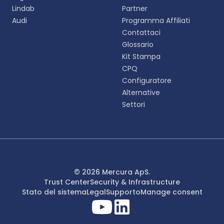
Lindab
Partner
English
Audi
Programma Affiliati
EN
Contattaci
Glossario
Deutsch
DE
Kit Stampa
CPQ
Español
Configuratore
ES
Alternative
Settori
Dansk
DA
Svenska
SV
Italiano
© 2026 Mercura ApS.
IT
Trust Center
Security & Infrastructure
Stato del sistema
Legal
Supporto
Manage consent
Français
FR