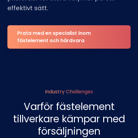
effektivt sätt.
Prata med en specialist inom
fästelement och hårdvara
Industry Challenges
Varför fästelement
tillverkare kämpar med
försäljningen