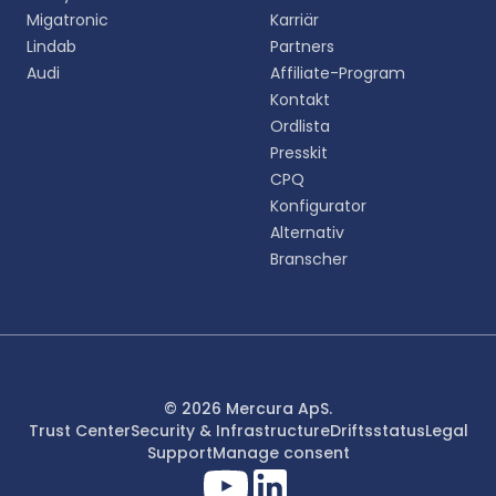
upplevelse.
Migatronic
Karriär
Lindab
Partners
English
Audi
Affiliate-Program
EN
Kontakt
Ordlista
Deutsch
DE
Presskit
CPQ
Español
Konfigurator
ES
Alternativ
Branscher
Dansk
DA
Svenska
SV
Italiano
© 2026 Mercura ApS.
IT
Trust Center
Security & Infrastructure
Driftsstatus
Legal
Support
Manage consent
Français
FR