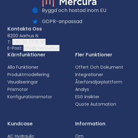
Byggd och hostad inom EU
GDPR-anpassad
Kontakta Oss
8200 Aarhus N
T:
+45 20 77 12 96
E-Post:
info@mercura.io
Kärnfunktioner
Fler Funktioner
Alla Funktioner
Offert Och Dokument
Produktmodellering
Integrationer
Visualiseringar
Återförsäljarplattform
Prismotor
Analys
Konfigurationsmotor
ESG Insikter
Quote Automation
Välj ditt språk
Kundcase
Information
Välj ditt föredragna språk för en mer personlig
AC Hydraulic
Om