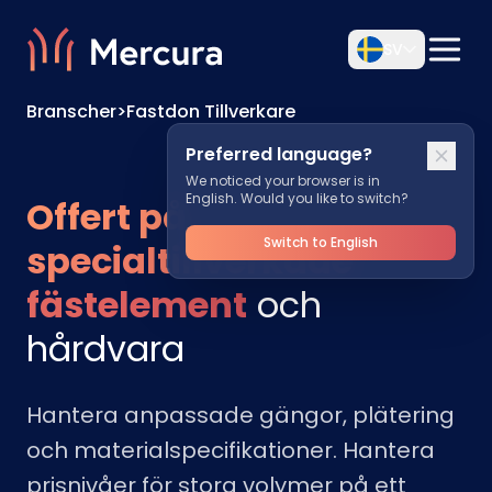
SV
Branscher
>
Fastdon Tillverkare
Preferred language?
We noticed your browser is in
English. Would you like to switch?
Offert på
Switch to English
specialtillverkade
fästelement
och
hårdvara
Hantera anpassade gängor, plätering
och materialspecifikationer. Hantera
prisnivåer för stora volymer på ett