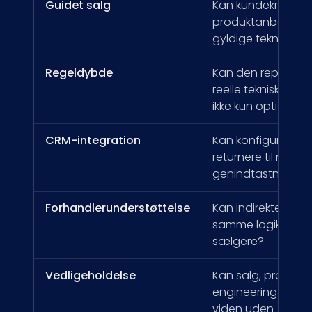
Guidet salg
Kan kundekrav dri
produktanbefaling
gyldige tekniske 
Regeldybde
Kan den repræsent
reelle tekniske a
ikke kun optionslis
CRM-integration
Kan konfiguration 
returnere til muli
genindtastning?
Forhandlerunderstøttelse
Kan indirekte salg
samme logik som 
sælgere?
Vedligeholdelse
Kan salg, produkt
engineering vedli
viden uden