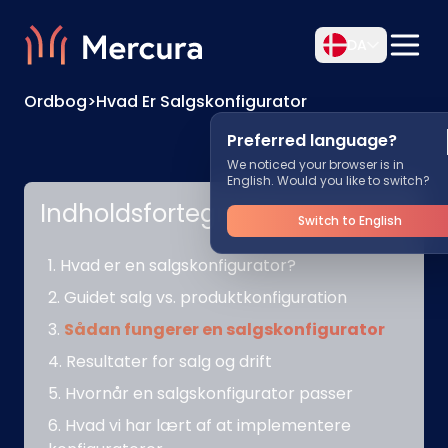
DA
Ordbog
>
Hvad Er Salgskonfigurator
Preferred language?
We noticed your browser is in
English. Would you like to switch?
Indholdsfortegnelse
Switch to English
Hvad er en salgskonfigurator?
Guidet salg vs. produktkonfiguration
Sådan fungerer en salgskonfigurator
Resultater for salg og drift
Hvornår en salgskonfigurator passer
Hvad vi har lært af at implementere