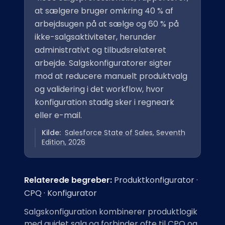
at sælgere bruger omkring 40 % af
arbejdsugen på at sælge og 60 % på
ikke-salgsaktiviteter, herunder
administrativt og tilbudsrelateret
arbejde. Salgskonfiguratorer sigter
mod at reducere manuelt produktvalg
og validering i det workflow, hvor
konfiguration stadig sker i regneark
eller e-mail.
Kilde:
Salesforce State of Sales, Seventh
Edition, 2026
Relaterede begreber:
Produktkonfigurator
·
CPQ
·
Konfigurator
Salgskonfiguration kombinerer produktlogik
med guidet salg og forbinder ofte til CPQ og