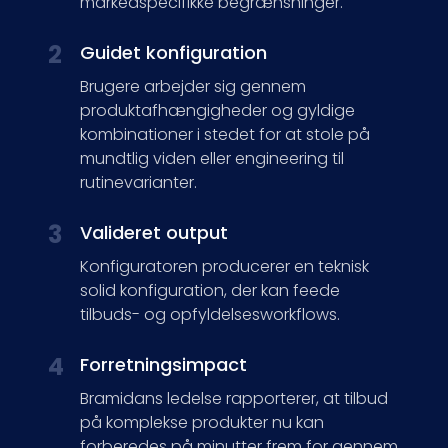
markedspecifikke begrænsninger.
2
Guidet konfiguration
Brugere arbejder sig gennem
produktafhængigheder og gyldige
kombinationer i stedet for at stole på
mundtlig viden eller engineering til
rutinevarianter.
3
Valideret output
Konfiguratoren producerer en teknisk
solid konfiguration, der kan feede
tilbuds- og opfyldelsesworkflows.
4
Forretningsimpact
Bramidans ledelse rapporterer, at tilbud
på komplekse produkter nu kan
forberedes på minutter frem for gennem