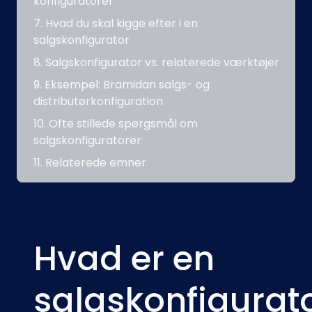
konfiguratorer
Hvad du skal kigge efter i en
salgskonfigurator
Salgskonfigurator vs. relaterede værktøjer
Eksempel: Bramidan salgs- og
distributørkonfiguration
Ofte stillede spørgsmål om
salgskonfiguratorer
Relaterede emner
Hvad er en
salgskonfigurat