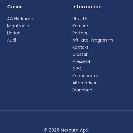
Wählen Sie Ihre Sprache aus
Cases
Information
Wählen Sie Ihre bevorzugte Sprache für eine
AC Hydraulic
Über Uns
persönlichere Erfahrung.
Migatronic
Karriere
Lindab
Partner
English
Audi
Affiliate-Programm
EN
Kontakt
Glossar
Deutsch
DE
Pressekit
CPQ
Español
Konfigurator
ES
Alternativen
Branchen
Dansk
DA
Svenska
SV
Italiano
© 2026 Mercura ApS.
IT