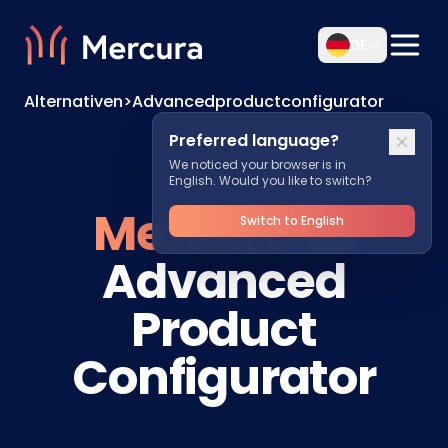
DE
Alternativen
>
Advancedproductconfigurator
Preferred language?
We noticed your browser is in
English. Would you like to switch?
Mercura
vs
Switch to English
Advanced
Product
Configurator