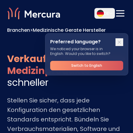
DE
Branchen
>
Medizinische Gerate Hersteller
Preferred language?
We noticed your browser is in
English. Would you like to switch?
Verkaufen Sie konforme
Switch to English
Medizinprodukte
schneller
Stellen Sie sicher, dass jede
Konfiguration den gesetzlichen
Standards entspricht. Bündeln Sie
Verbrauchsmaterialien, Software und