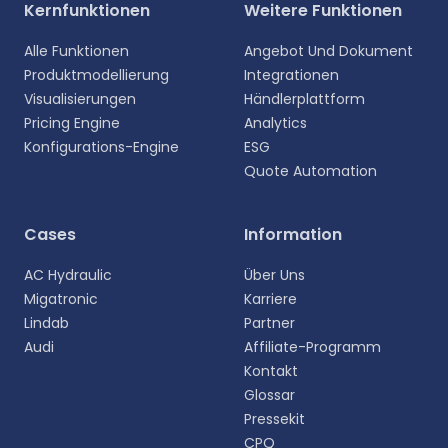
Kernfunktionen
Weitere Funktionen
Alle Funktionen
Angebot Und Dokument
Produktmodellierung
Integrationen
Visualisierungen
Händlerplattform
Pricing Engine
Analytics
Konfigurations-Engine
ESG
Quote Automation
Wählen Sie Ihre Sprache aus
Cases
Information
Wählen Sie Ihre bevorzugte Sprache für eine
AC Hydraulic
Über Uns
persönlichere Erfahrung.
Migatronic
Karriere
Lindab
Partner
English
Audi
Affiliate-Programm
EN
Kontakt
Glossar
Deutsch
DE
Pressekit
CPQ