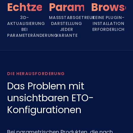
Echtzeit
Parametrisch
Browse
3D-
MASSSTABSGETREUE D
KEINE PLUGIN-
AKTUALISIERUNG
ARSTELLUNG J
INSTALLATION
BEI
EDER V
ERFORDERLICH
PARAMETERÄNDERUNG
ARIANTE
DIE HERAUSFORDERUNG
Das Problem mit
unsichtbaren ETO-
Konfigurationen
Bei parametrischen Produkten, die nach