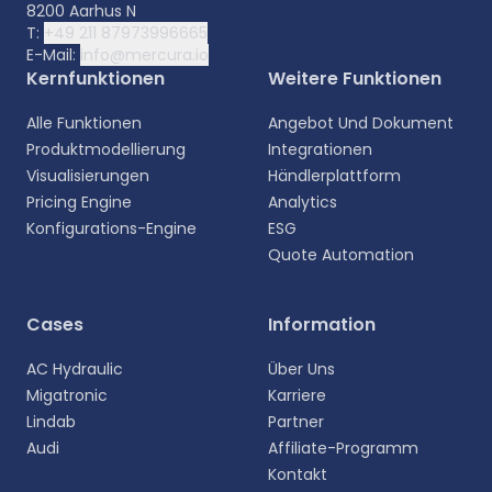
8200 Aarhus N
T:
+49 211 87973996665
E-Mail:
info@mercura.io
Kernfunktionen
Weitere Funktionen
Alle Funktionen
Angebot Und Dokument
Produktmodellierung
Integrationen
Visualisierungen
Händlerplattform
Pricing Engine
Analytics
Konfigurations-Engine
ESG
Quote Automation
Cases
Information
AC Hydraulic
Über Uns
Migatronic
Karriere
Lindab
Partner
Audi
Affiliate-Programm
Kontakt