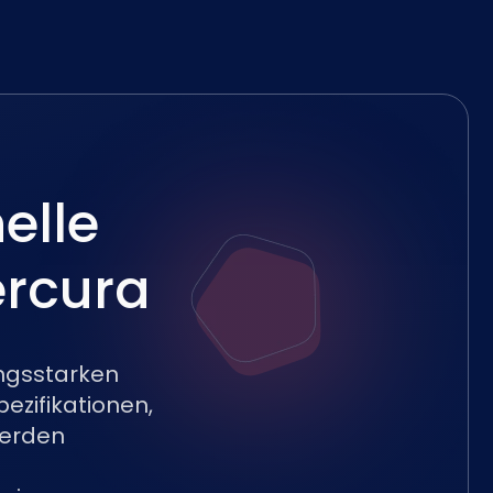
elle
ercura
ungsstarken
zifikationen,
werden