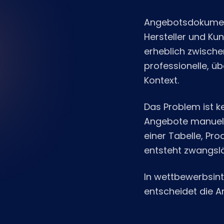
Angebotsdokument
Hersteller und Ku
erheblich zwischen
professionelle, ü
Kontext.
Das Problem ist k
Angebote manuell
einer Tabelle, Pr
entsteht zwangslä
In wettbewerbsin
entscheidet die A