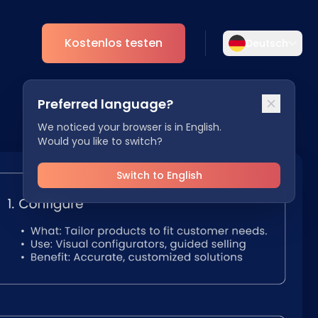
Kostenlos testen
Deutsch
Wählen Sie Ihre Sprache aus
Preferred language?
Wählen Sie Ihre bevorzugte Sprache für
nt
Analytics
eine persönlichere Erfahrung.
We noticed your browser is in English.
Would you like to switch?
ESG
English
Deutsch
EN
DE
Switch to English
Español
Dansk
ES
DA
Svenska
Italiano
SV
IT
Français
日本語
FR
JA