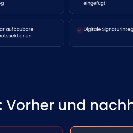
og
eingefügt
ar aufbaubare
Digitale Signaturinte
otssektionen
: Vorher und nach