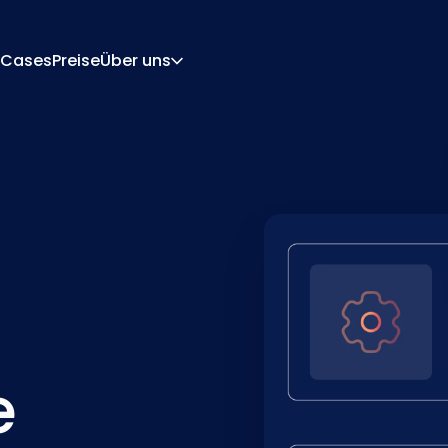
Cases
Preise
Über uns
Über Uns
Karriere
rations-Engine
Angebot Und Dokume
 Engine
Integrationen
Kontakt
Partner
e