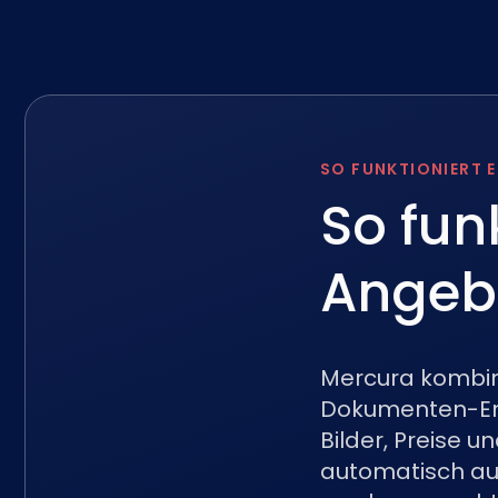
SO FUNKTIONIERT E
So fun
Angebo
Mercura kombini
Dokumenten-Eng
Bilder, Preise 
automatisch au