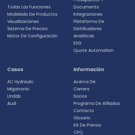
Todas Las Funciones
Documento
Modelado De Productos
Integraciones
Visualizaciones
Plataforma De
Sistema De Precios
Distribuidores
Motor De Configuración
Analíticas
ESG
Quote Automation
Selecciona tu idioma
Casos
Información
Elige tu idioma preferido para una experiencia
AC Hydraulic
Acerca De
más personalizada.
Migatronic
Carrera
Lindab
Socios
English
Audi
Programa De Afiliados
EN
Contacto
Glosario
Deutsch
DE
Kit De Prensa
CPQ