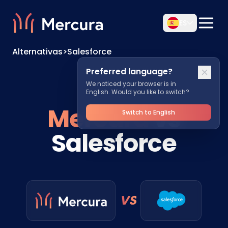
ES
Alternativas
>
Salesforce
Preferred language?
We noticed your browser is in
English. Would you like to switch?
Mercura
vs
Switch to English
Salesforce
VS