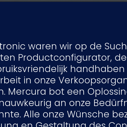
atronic waren wir op de Suc
ten Productconfigurator, d
ruiksvriendelijk handhaben 
Arbeit in onze Verkoopsorgan
en. Mercura bot een Oplossin
n nauwkeurig an onze Bedürf
nnte. Alle onze Wünsche bez
ung en Gestaltung des Conf