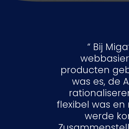
Bij Mig
webbasier
producten geb
was es, de 
rationaliser
flexibel was e
werde ko
Zusammenstell