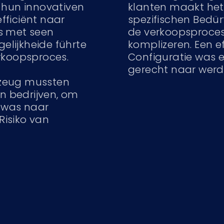
 hun innovativen
klanten maakt het
fficiënt naar
spezifischen Bedür
s met seen
de verkoopsproce
lijkheide führte
komplizeren. Een ef
rkoopsproces.
Configuratie was 
gerecht naar werd
kzeug mussten
 bedrijven, om
, was naar
isiko van