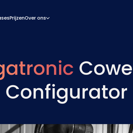
ases
Prijzen
Over ons
Over Ons
Carrière
ratie-Engine
Offerte En Document
gatronic
Cowe
ngine
Integraties
Contact
Partners
Configurator