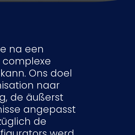
he na een
e complexe
kann. Ons doel
isation naar
g, de äußerst
nisse angepasst
üglich de
igurators werd