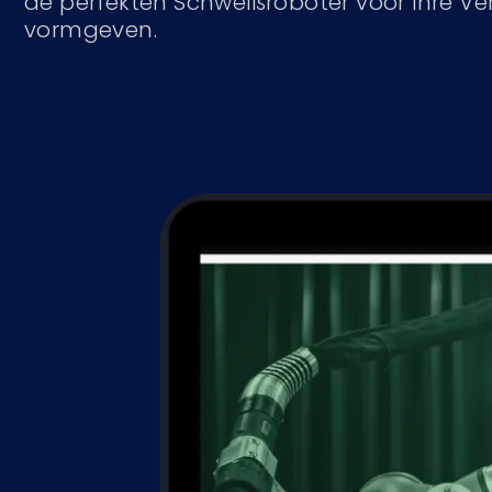
de perfekten Schweißroboter voor ihre Ve
vormgeven.