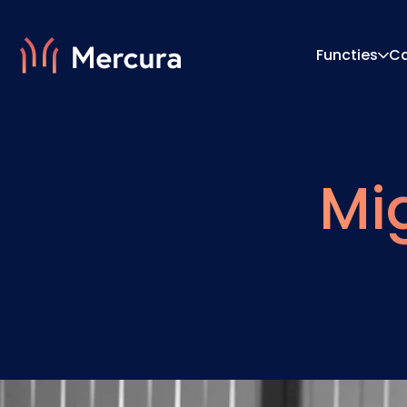
Functies
C
Visualisaties
Configu
Mi
Productmodellering
Prijs-E