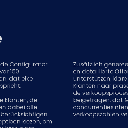
e
lde Configurator
Zusätzlich genere
ver 150
en detaillierte Of
en, dat elke
unterstützen, klar
spricht.
Klanten naar präse
de verkoopsproces
e klanten, de
beigetragen, dat M
n dabei alle
concurrentiesinten
berücksichtigen.
verkoopszahlen ve
optieen kiezen, om