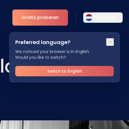
Gratis proberen
Nederlands
Selecteer uw taal
Preferred language?
Kies uw voorkeurstaal voor een meer
Analytics
persoonlijke ervaring.
We noticed your browser is in English.
lde
Would you like to switch?
ESG Inzichten
English
Deutsch
EN
DE
Switch to English
Español
Dansk
ES
DA
Svenska
Italiano
SV
IT
Français
日本語
FR
JA