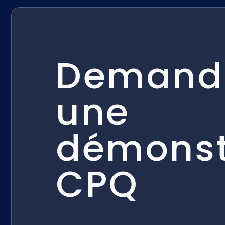
Demand
une
démonst
CPQ