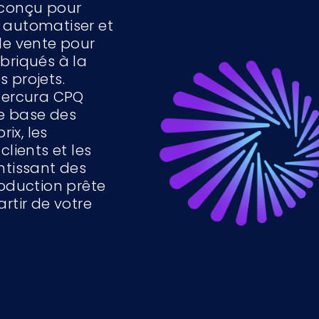
 conçu pour
 à automatiser et
de vente pour
briqués à la
 projets.
 Mercura CPQ
e base des
rix, les
clients et les
ntissant des
roduction prête
rtir de votre