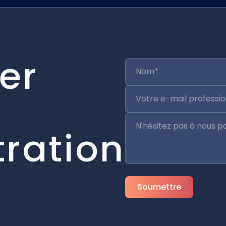
er
ration
Soumettre