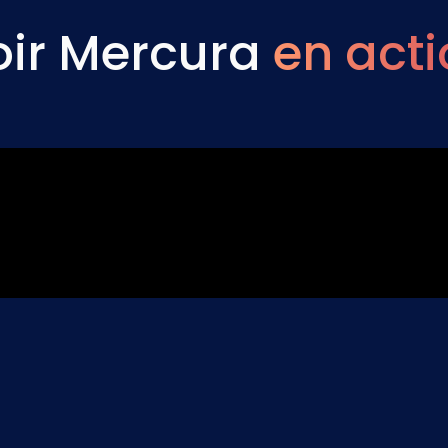
oir Mercura
en act