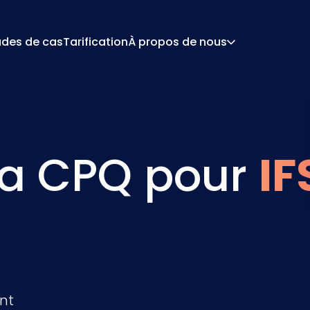
udes de cas
Tarification
À propos de nous
À Propos
Car
 De Configuration
Devis Et Document
De Tarification
Intégrations
a CPQ pour
IF
Contact
Par
nt