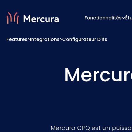
Fonctionnalités
Ét
Features
>
Integrations
>
Configurateur D'Ifs
Visualisations
Moteur
Modélisation Des Produits
Moteur 
Mercur
Mercura CPQ est un puissa