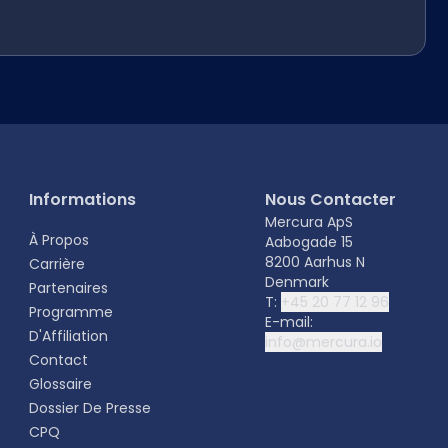
Informations
Nous Contacter
Mercura ApS
À Propos
Aabogade 15
8200 Aarhus N
Carrière
Denmark
Partenaires
T:
+45 20 77 12 96
Programme
E-mail:
D'Affiliation
info@mercura.io
Contact
Glossaire
Dossier De Presse
CPQ