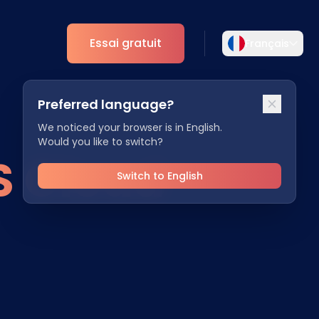
Essai gratuit
Français
Sélectionnez votre langue
Preferred language?
rière
Choisissez votre langue préférée pour une
Analytique
expérience plus personnalisée.
We noticed your browser is in English.
Would you like to switch?
Aperçus ESG
S Cloud
English
Deutsch
tenaires
EN
DE
Switch to English
Español
Dansk
ES
DA
Svenska
Italiano
SV
IT
Français
日本語
FR
JA