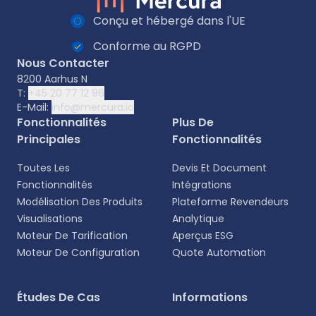
Conçu et hébergé dans l'UE
Conforme au RGPD
Nous Contacter
8200 Aarhus N
T:
+45 20 77 12 96
E-Mail:
info@mercura.io
Fonctionnalités
Plus De
Principales
Fonctionnalités
Toutes Les
Devis Et Document
Fonctionnalités
Intégrations
Modélisation Des Produits
Plateforme Revendeurs
Visualisations
Analytique
Moteur De Tarification
Aperçus ESG
Moteur De Configuration
Quote Automation
Sélectionnez votre langue
Études De Cas
Informations