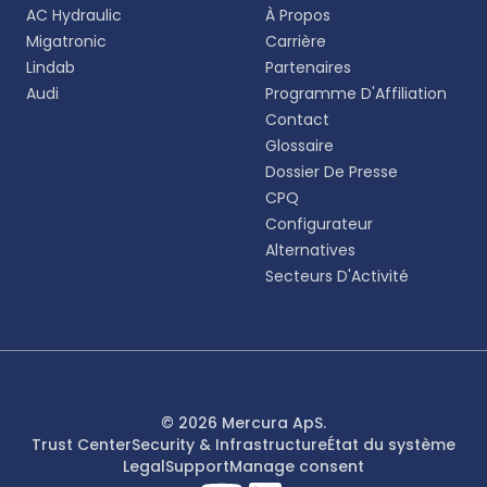
Choisissez votre langue préférée pour une
AC Hydraulic
À Propos
expérience plus personnalisée.
Migatronic
Carrière
Lindab
Partenaires
English
Audi
Programme D'Affiliation
EN
Contact
Glossaire
Deutsch
DE
Dossier De Presse
CPQ
Español
Configurateur
ES
Alternatives
Secteurs D'Activité
Dansk
DA
Svenska
SV
Italiano
© 2026 Mercura ApS.
IT
Trust Center
Security & Infrastructure
État du système
Legal
Support
Manage consent
Français