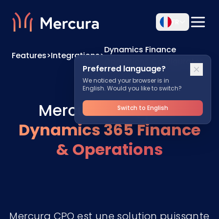
FR
Dynamics Finance
Features
>
Integrations
>
Operations Configurator
Preferred language?
We noticed your browser is in
English. Would you like to switch?
Mercura CPQ pour
Switch to English
Dynamics 365 Finance
& Operations
Mercura CPQ est une solution puissante