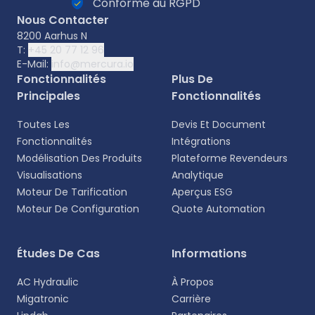
Conforme au RGPD
Nous Contacter
8200 Aarhus N
T:
+45 20 77 12 96
E-Mail:
info@mercura.io
Fonctionnalités
Plus De
Principales
Fonctionnalités
Toutes Les
Devis Et Document
Fonctionnalités
Intégrations
Modélisation Des Produits
Plateforme Revendeurs
Visualisations
Analytique
Moteur De Tarification
Aperçus ESG
Moteur De Configuration
Quote Automation
Sélectionnez votre langue
Études De Cas
Informations
Choisissez votre langue préférée pour une
AC Hydraulic
À Propos
expérience plus personnalisée.
Migatronic
Carrière