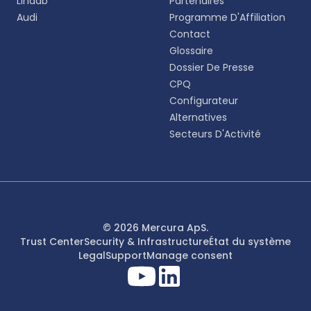
Lindab
Partenaires
English
Audi
Programme D'Affiliation
EN
Contact
Glossaire
Deutsch
DE
Dossier De Presse
CPQ
Español
Configurateur
ES
Alternatives
Secteurs D'Activité
Dansk
DA
Svenska
SV
Italiano
© 2026 Mercura ApS.
IT
Trust Center
Security & Infrastructure
État du système
Legal
Support
Manage consent
Français
FR
日本語