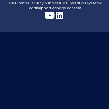
Trust Center
Security & Infrastructure
État du système
Legal
Support
Manage consent