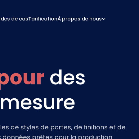
udes de cas
Tarification
À propos de nous
À Propos
Car
 De Configuration
Devis Et Document
De Tarification
Intégrations
 pour
des
Contact
Par
 mesure
s de styles de portes, de finitions et de
s données prêtes pour la production.