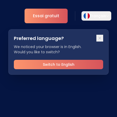
Essai gratuit
Français
Sélectionnez votre langue
Preferred language?
rière
Choisissez votre langue préférée pour une
Analytique
expérience plus personnalisée.
We noticed your browser is in English.
Would you like to switch?
Aperçus ESG
English
Deutsch
tenaires
EN
DE
Switch to English
Español
Dansk
ES
DA
Svenska
Italiano
SV
IT
Français
日本語
FR
JA