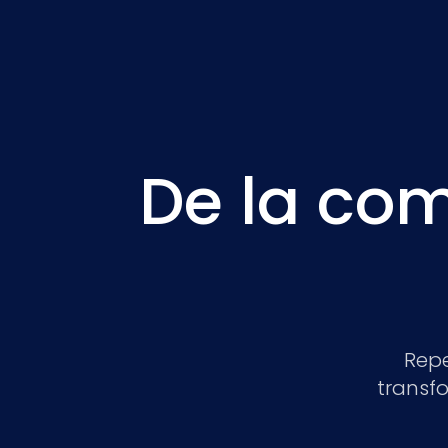
De la com
Rep
transf