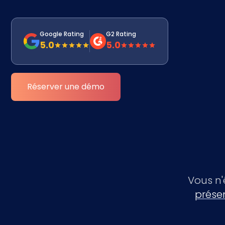
Google Rating
G2 Rating
5.0
5.0
Réserver une démo
Vous n'
prése