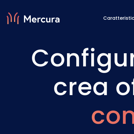
Caratteristi
Configur
Visualizzazioni
Motore 
Modellazione Del Prodotto
Motore 
crea o
com