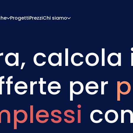
che
Progetti
Prezzi
Chi siamo
a, calcola i
Chi Siamo
Carriera
Di Configurazione
Preventivi E Documen
Di Pricing
Integrazioni
Contattaci
Partner
fferte per
p
plessi
con 