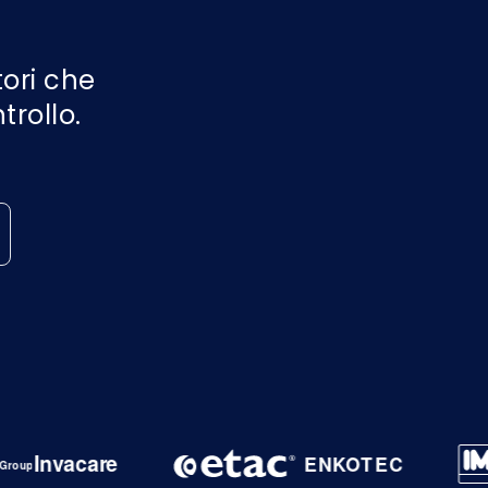
Nederlands
NL
ori che
trollo.