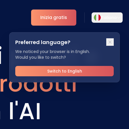
Inizia gratis
Italiano
Selezionare la lingua
Preferred language?
 prezzi e
Scegliete la vostra lingua preferita per
ti
Analytics
un'esperienza più personalizzata.
We noticed your browser is in English.
Would you like to switch?
Approfondimenti ESG
English
Deutsch
rodotti
EN
DE
Switch to English
Español
Dansk
ES
DA
l'AI
Svenska
Italiano
SV
IT
Français
日本語
FR
JA