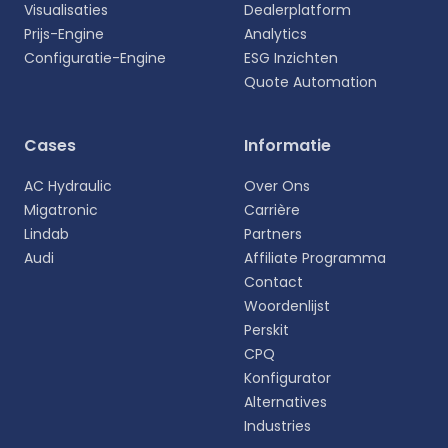
Visualisaties
Dealerplatform
Prijs-Engine
Analytics
Configuratie-Engine
ESG Inzichten
Quote Automation
Selecteer uw taal
Cases
Informatie
Kies uw voorkeurstaal voor een meer
AC Hydraulic
Over Ons
persoonlijke ervaring.
Migatronic
Carrière
Lindab
Partners
English
Audi
Affiliate Programma
EN
Contact
Woordenlijst
Deutsch
DE
Perskit
CPQ
Español
Konfigurator
ES
Alternatives
Industries
Dansk