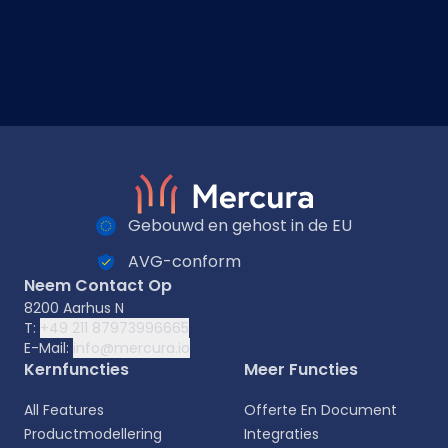
Gebouwd en gehost in de EU
AVG-conform
Neem Contact Op
8200 Aarhus N
T:
+49 211 87973996665
E-Mail:
info@mercura.io
Kernfuncties
Meer Functies
All Features
Offerte En Document
Productmodellering
Integraties