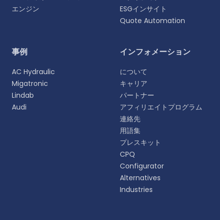
エンジン
ESGインサイト
Quote Automation
言語を選択
事例
インフォメーション
よりパーソナライズされた体験のために、お好みの言
AC Hydraulic
について
語をお選びください。
Migatronic
キャリア
Lindab
パートナー
English
Audi
アフィリエイトプログラム
EN
連絡先
用語集
Deutsch
DE
プレスキット
CPQ
Español
Configurator
ES
Alternatives
Industries
Dansk
DA