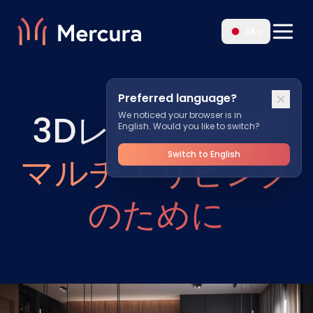
JA
Preferred language?
3Dレンダリング
We noticed your browser is in
English. Would you like to switch?
Switch to English
マルチ・リビング
のために