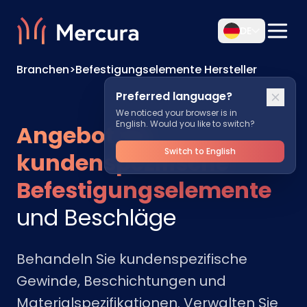
DE
Branchen
>
Befestigungselemente Hersteller
Preferred language?
We noticed your browser is in
English. Would you like to switch?
Angebot für
Switch to English
kundenspezifische
Befestigungselemente
und Beschläge
Behandeln Sie kundenspezifische
Gewinde, Beschichtungen und
Materialspezifikationen. Verwalten Sie