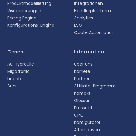
Produktmodellierung
Integrationen
Visualisierungen
Händlerplattform
Pricing Engine
Analytics
Konfigurations-Engine
ESG
Quote Automation
Wählen Sie Ihre Sprache aus
Cases
Information
Wählen Sie Ihre bevorzugte Sprache für eine
AC Hydraulic
Über Uns
persönlichere Erfahrung.
Migatronic
Karriere
Lindab
Partner
English
Audi
Affiliate-Programm
EN
Kontakt
Glossar
Deutsch
DE
Pressekit
CPQ
Español
Konfigurator
ES
Alternativen