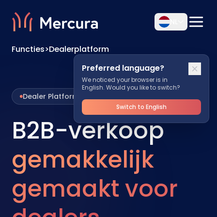
NL
Functies
>
Dealerplatform
Preferred language?
We noticed your browser is in
English. Would you like to switch?
Dealer Platform
Switch to English
B2B-verkoop
gemakkelijk
gemaakt voor