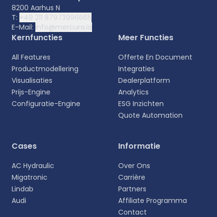
8200 Aarhus N
T:
+49 211 87973996665
E-Mail:
info@mercura.io
Kernfuncties
Meer Functies
All Features
Offerte En Document
Productmodellering
Integraties
Visualisaties
Dealerplatform
Prijs-Engine
Analytics
Configuratie-Engine
ESG Inzichten
Quote Automation
Selecteer uw taal
Cases
Informatie
Kies uw voorkeurstaal voor een meer
AC Hydraulic
Over Ons
persoonlijke ervaring.
Migatronic
Carrière
Lindab
Partners
English
Audi
Affiliate Programma
EN
Contact