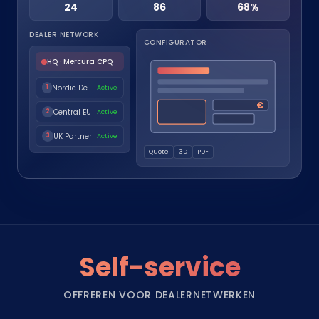
24
86
68%
DEALER NETWORK
CONFIGURATOR
HQ · Mercura CPQ
Nordic Dealer
Active
1
€
Central EU
Active
2
UK Partner
Active
3
Quote
3D
PDF
Self-service
OFFREREN VOOR DEALERNETWERKEN