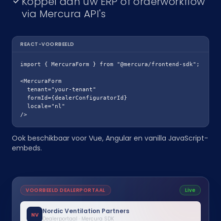
Koppel aan uw ERP of orderworkflow
via Mercura API's
REACT-VOORBEELD
import { MercuraForm } from "@mercura/frontend-sdk";

<MercuraForm

  tenant="your-tenant"

  formId={dealerConfiguratorId}

  locale="nl"

/>
Ook beschikbaar voor Vue, Angular en vanilla JavaScript-
embeds.
VOORBEELD DEALERPORTAAL
Live
Nordic Ventilation Partners
NV
Dealerportaal · Mercura SDK