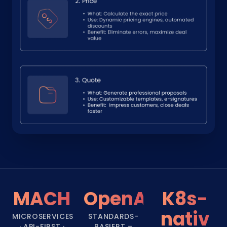
MACH
OpenAPI
K8s-
nativ
MICROSERVICES
STANDARDS-
· API-FIRST ·
BASIERT –