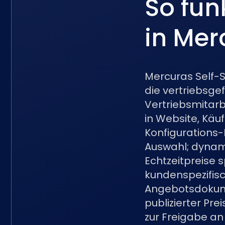
So fun
in Mer
Mercuras Self-S
die vertriebsge
Vertriebsmitarb
in Website, Käu
Konfigurations-
Auswahl; dynami
Echtzeitpreise 
kundenspezifisch
Angebotsdokume
publizierter Pr
zur Freigabe an