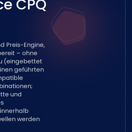
ice CPQ
d Preis-Engine,
bereit – ohne
zu (eingebettet
einen geführten
mpatible
binationen;
atte und
es
innerhalb
hwellen werden