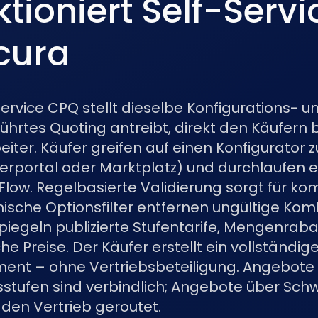
ktioniert Self-Serv
cura
ervice CPQ stellt dieselbe Konfigurations- un
führtes Quoting antreibt, direkt den Käufern 
eiter. Käufer greifen auf einen Konfigurator 
ferportal oder Marktplatz) und durchlaufen 
Flow. Regelbasierte Validierung sorgt für ko
sche Optionsfilter entfernen ungültige Kom
spiegeln publizierte Stufentarife, Mengenrab
e Preise. Der Käufer erstellt ein vollständig
nt – ohne Vertriebsbeteiligung. Angebote 
eisstufen sind verbindlich; Angebote über Sc
 den Vertrieb geroutet.