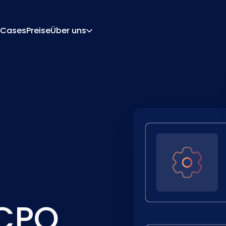
Cases
Preise
Über uns
Über Uns
Karriere
rations-Engine
Angebot Und Dokume
 Engine
Integrationen
Kontakt
Partner
 CPQ