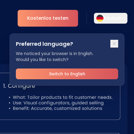
Kostenlos testen
Deutsch
Wählen Sie Ihre Sprache aus
Preferred language?
Wählen Sie Ihre bevorzugte Sprache für
nt
Analytics
eine persönlichere Erfahrung.
We noticed your browser is in English.
Would you like to switch?
ESG
English
Deutsch
EN
DE
Switch to English
Español
Dansk
ES
DA
Svenska
Italiano
SV
IT
Français
日本語
FR
JA