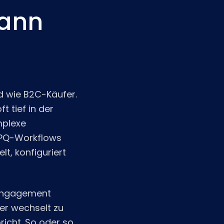
kann
d wie B2C-Käufer.
t tief in der
mplexe
 CPQ-Workflows
t, konfiguriert
 Engagement
er wechselt zu
icht. So oder so