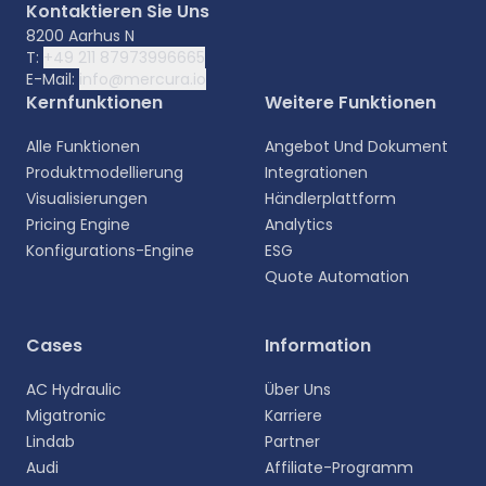
Kontaktieren Sie Uns
8200 Aarhus N
T:
+49 211 87973996665
E-Mail:
info@mercura.io
Kernfunktionen
Weitere Funktionen
Alle Funktionen
Angebot Und Dokument
Produktmodellierung
Integrationen
Visualisierungen
Händlerplattform
Pricing Engine
Analytics
Konfigurations-Engine
ESG
Quote Automation
Cases
Information
AC Hydraulic
Über Uns
Migatronic
Karriere
Lindab
Partner
Audi
Affiliate-Programm