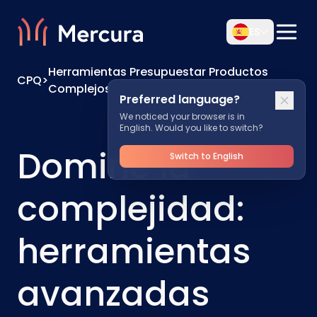
ES
Herramientas Presupuestar Productos
CPQ
>
Complejos
Preferred language?
We noticed your browser is in
English. Would you like to switch?
Domine la
Switch to English
complejidad:
herramientas
avanzadas