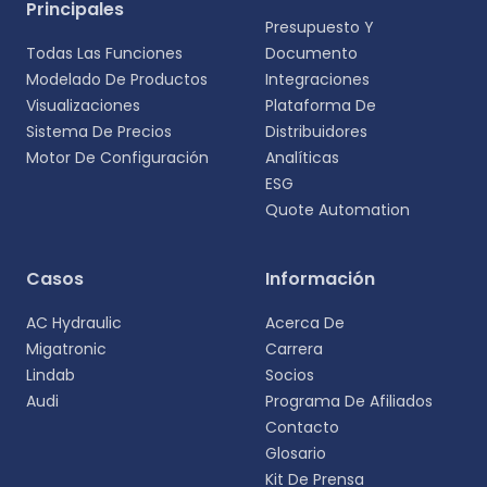
Principales
Presupuesto Y
Todas Las Funciones
Documento
Modelado De Productos
Integraciones
Visualizaciones
Plataforma De
Sistema De Precios
Distribuidores
Motor De Configuración
Analíticas
ESG
Quote Automation
Selecciona tu idioma
Casos
Información
Elige tu idioma preferido para una experiencia
AC Hydraulic
Acerca De
más personalizada.
Migatronic
Carrera
Lindab
Socios
English
Audi
Programa De Afiliados
EN
Contacto
Glosario
Deutsch
DE
Kit De Prensa