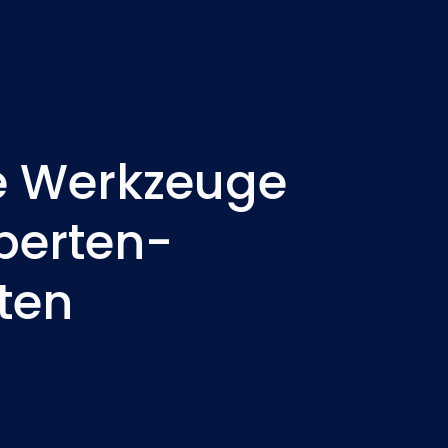
ve Werkzeuge
perten-
ten