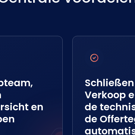
pteam,
Schließen
n
Verkoop e
rsicht en
de technis
ben
de Offert
automati