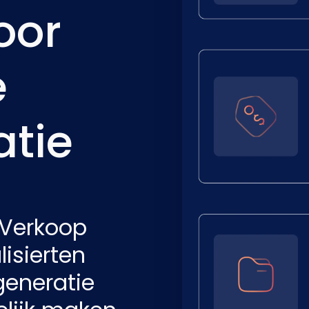
oor
e
atie
 Verkoop
isierten
generatie