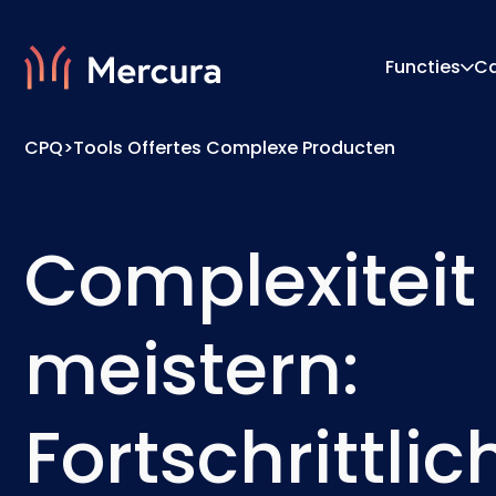
Functies
C
CPQ
>
Tools Offertes Complexe Producten
Visualisaties
Configu
Productmodellering
Prijs-E
Complexiteit
meistern:
Fortschrittlic