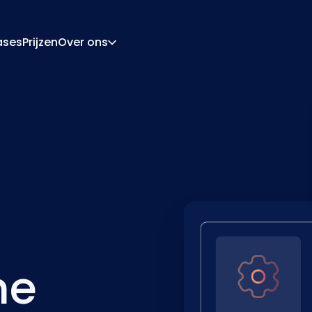
ases
Prijzen
Over ons
Over Ons
Carrière
ratie-Engine
Offerte En Document
ngine
Integraties
Contact
Partners
he