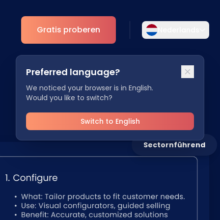
Gratis proberen
Nederlands
Selecteer uw taal
Preferred language?
Kies uw voorkeurstaal voor een meer
Analytics
persoonlijke ervaring.
We noticed your browser is in English.
Would you like to switch?
ESG Inzichten
English
Deutsch
EN
DE
Switch to English
Español
Dansk
Sectornführend
ES
DA
Svenska
Italiano
SV
IT
Français
日本語
FR
JA