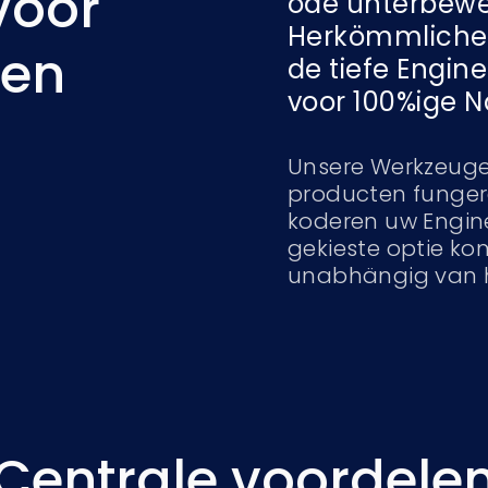
voor
ode unterbewer
Herkömmliche 
men
de tiefe Engin
voor 100%ige N
Unsere Werkzeuge
producten fungere
koderen uw Engine
gekieste optie kom
unabhängig van h
Centrale voordele