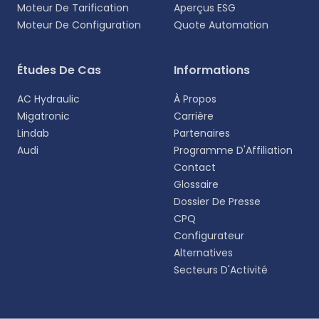
Moteur De Tarification
Aperçus ESG
Moteur De Configuration
Quote Automation
Sélectionnez votre langue
Études De Cas
Informations
Choisissez votre langue préférée pour une
AC Hydraulic
À Propos
expérience plus personnalisée.
Migatronic
Carrière
Lindab
Partenaires
English
Audi
Programme D'Affiliation
EN
Contact
Glossaire
Deutsch
DE
Dossier De Presse
CPQ
Español
Configurateur
ES
Alternatives
Secteurs D'Activité
Dansk
DA
Svenska