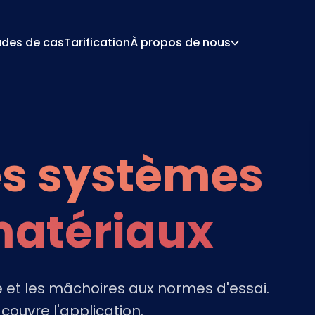
udes de cas
Tarification
À propos de nous
À Propos
Car
 De Configuration
Devis Et Document
De Tarification
Intégrations
es systèmes
Contact
Par
matériaux
e et les mâchoires aux normes d'essai.
ouvre l'application.