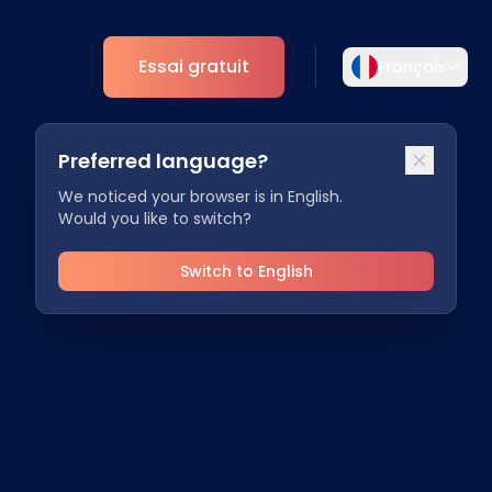
Essai gratuit
Français
Sélectionnez votre langue
Preferred language?
rière
Choisissez votre langue préférée pour une
Analytique
expérience plus personnalisée.
We noticed your browser is in English.
Would you like to switch?
Aperçus ESG
English
Deutsch
tenaires
EN
DE
Switch to English
Español
Dansk
ES
DA
Svenska
Italiano
SV
IT
Français
日本語
FR
JA