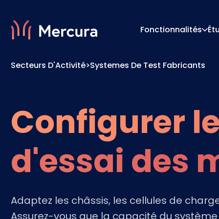
Fonctionnalités
Ét
Secteurs D'Activité
>
Systemes De Test Fabricants
Visualisations
Moteur
Modélisation Des Produits
Moteur 
Configurer l
d'essai des 
Adaptez les châssis, les cellules de charg
Assurez-vous que la capacité du système c