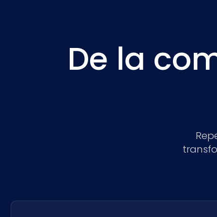
De la com
Rep
transf