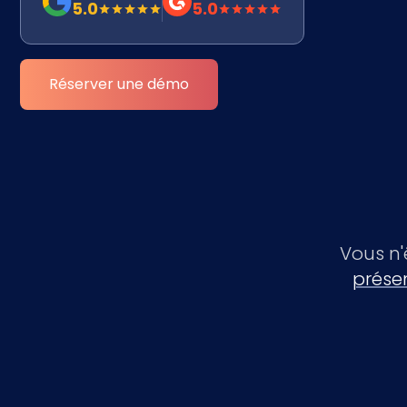
5.0
5.0
Réserver une démo
Vous n'
prése