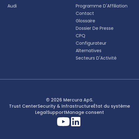
English
Audi
Programme D'Affiliation
EN
Contact
Glossaire
Deutsch
DE
Dossier De Presse
CPQ
Español
Configurateur
ES
Alternatives
Secteurs D'Activité
Dansk
DA
Svenska
SV
Italiano
© 2026 Mercura ApS.
IT
Trust Center
Security & Infrastructure
État du système
Legal
Support
Manage consent
Français
FR
日本語