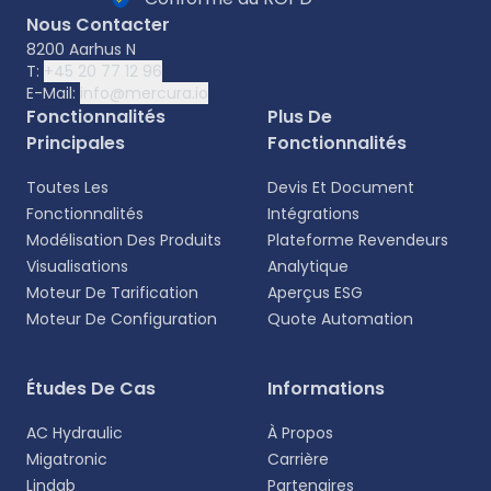
Nous Contacter
8200 Aarhus N
T:
+45 20 77 12 96
E-Mail:
info@mercura.io
Fonctionnalités
Plus De
Principales
Fonctionnalités
Toutes Les
Devis Et Document
Fonctionnalités
Intégrations
Modélisation Des Produits
Plateforme Revendeurs
Visualisations
Analytique
Moteur De Tarification
Aperçus ESG
Moteur De Configuration
Quote Automation
Sélectionnez votre langue
Études De Cas
Informations
Choisissez votre langue préférée pour une
AC Hydraulic
À Propos
expérience plus personnalisée.
Migatronic
Carrière
Lindab
Partenaires