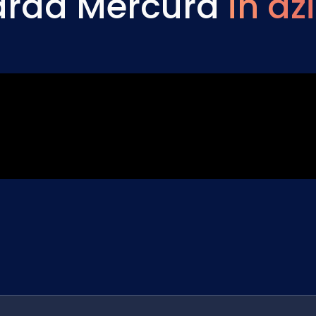
rda Mercura
in az