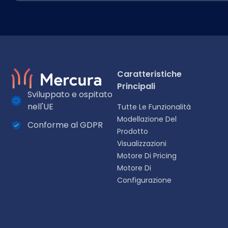
Caratteristiche
Principali
Sviluppato e ospitato
nell'UE
Tutte Le Funzionalità
Modellazione Del
Conforme al GDPR
Selezionare la lingua
Prodotto
Visualizzazioni
Scegliete la vostra lingua preferita per un'esperienza più p
Motore Di Pricing
Motore Di
English
Configurazione
EN
Español
ES