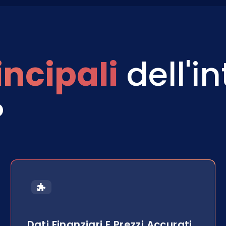
ncipali
dell'i
P
Dati Finanziari E Prezzi Accurati