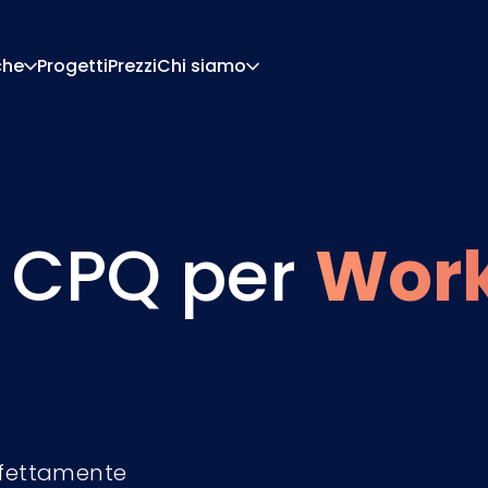
che
Progetti
Prezzi
Chi siamo
Chi Siamo
Carriera
Di Configurazione
Preventivi E Documen
Di Pricing
Integrazioni
 CPQ per
Work
Contattaci
Partner
rfettamente