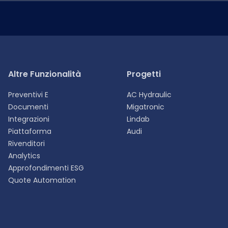
Altre Funzionalità
Progetti
Preventivi E
AC Hydraulic
Documenti
Migatronic
Integrazioni
Lindab
Piattaforma
Audi
Rivenditori
ersonalizzata.
Analytics
Approfondimenti ESG
Deutsch
Quote Automation
DE
Dansk
DA