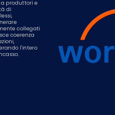
a produttori e
tà di
essi,
enerare
amente collegati
isce coerenza
zioni,
erando l'intero
ncasso.