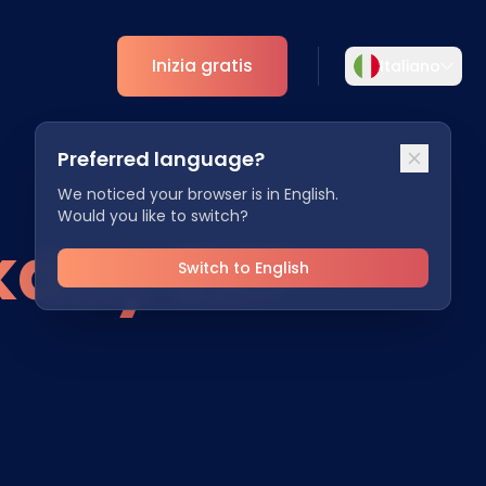
Inizia gratis
Italiano
Selezionare la lingua
Preferred language?
Scegliete la vostra lingua preferita per
ti
Analytics
un'esperienza più personalizzata.
We noticed your browser is in English.
Would you like to switch?
Approfondimenti ESG
day ERP
English
Deutsch
EN
DE
Switch to English
Español
Dansk
ES
DA
Svenska
Italiano
SV
IT
Français
日本語
FR
JA