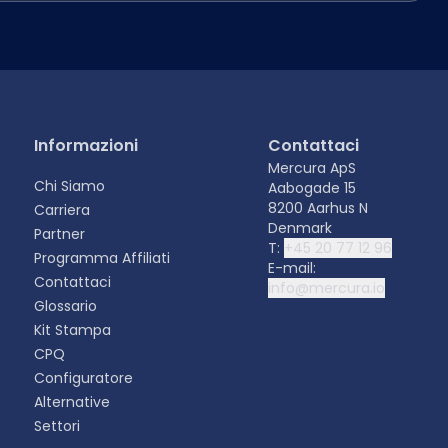
Informazioni
Contattaci
Mercura ApS
Chi Siamo
Aabogade 15
8200 Aarhus N
Carriera
Denmark
Partner
T:
+45 20 77 12 96
Programma Affiliati
E-mail:
Contattaci
info@mercura.io
Glossario
Kit Stampa
CPQ
Configuratore
Alternative
Settori