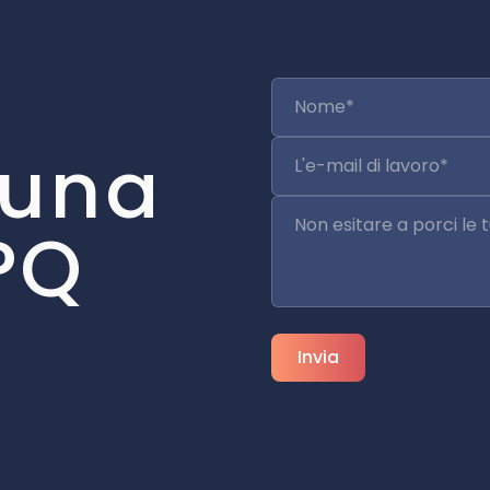
 una
PQ
Invia