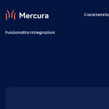
Caratteristi
Funzionalita
>
Integrazioni
Visualizzazioni
Motore 
Modellazione Del Prodotto
Motore 