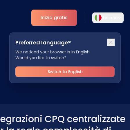
Inizia gratis
Italiano
Selezionare la lingua
Preferred language?
Scegliete la vostra lingua preferita per
ti
Analytics
un'esperienza più personalizzata.
We noticed your browser is in English.
Would you like to switch?
Approfondimenti ESG
English
Deutsch
EN
DE
Switch to English
Español
Dansk
ES
DA
Svenska
Italiano
SV
IT
tegrazioni CPQ centralizzate
Français
日本語
FR
JA