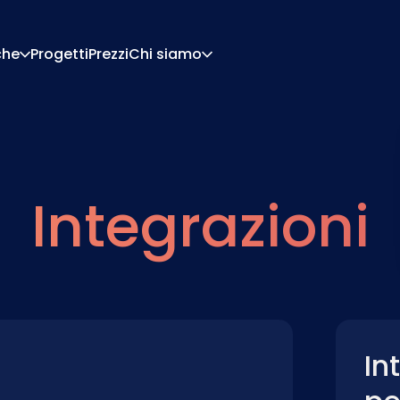
che
Progetti
Prezzi
Chi siamo
Chi Siamo
Carriera
Di Configurazione
Preventivi E Documen
Di Pricing
Integrazioni
Integrazioni
Contattaci
Partner
In