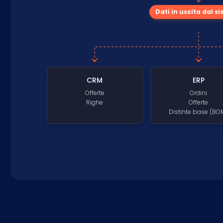
Dati in uscita dal s
CRM
ERP
Offerte
Ordini
Righe
Offerte
Distinte base (BO