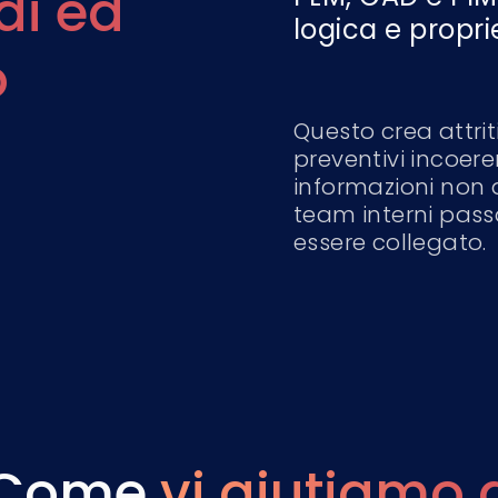
di ed
logica e proprie
o
Questo crea attrit
preventivi incoere
informazioni non a
team interni pass
essere collegato.
Come
vi aiutiamo 