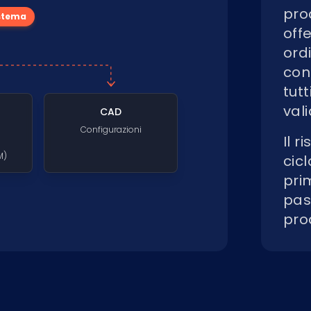
prod
istema
off
ordi
con
tut
vali
CAD
Configurazioni
Il r
M)
cic
prim
pas
pro