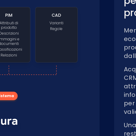
pe
pr
PIM
CAD
Attributi di
Varianti
prodotto
Regole
Mer
Descrizioni
eco
Immagini e
documenti
pro
assificazioni
dal
Relazioni
Acq
CRM,
attr
inf
sistema
per
val
Una
rest