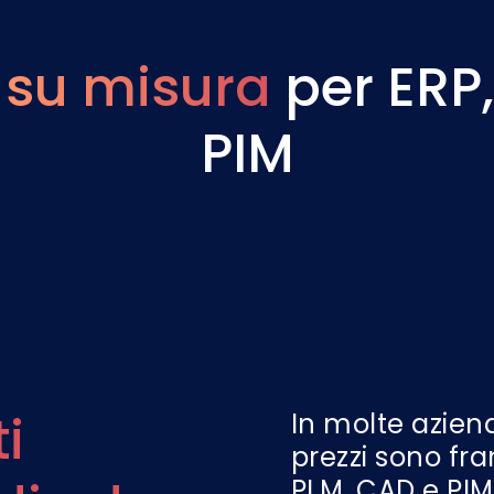
Q
su misura
per ERP
PIM
i
In molte aziende
prezzi sono fra
PLM, CAD e PIM