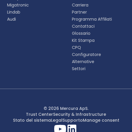
Migatronic
Carriera
Lindab
Partner
English
Audi
Programma Affiliati
EN
Contattaci
Glossario
Deutsch
DE
Kit Stampa
CPQ
Español
Configuratore
ES
Alternative
Settori
Dansk
DA
Svenska
SV
Italiano
© 2026 Mercura ApS.
IT
Trust Center
Security & Infrastructure
Stato del sistema
Legal
Supporto
Manage consent
Français
FR