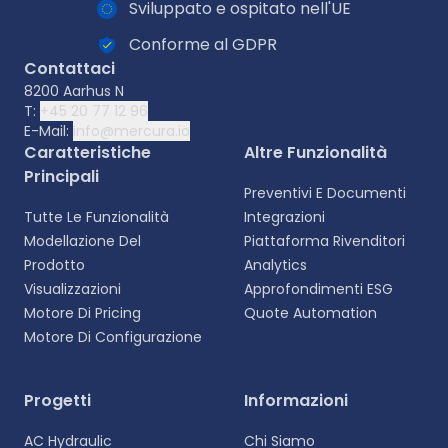
Sviluppato e ospitato nell'UE
Conforme al GDPR
Contattaci
8200 Aarhus N
T:
+45 20 77 12 96
E-Mail:
info@mercura.io
Caratteristiche
Altre Funzionalità
Principali
Preventivi E Documenti
Tutte Le Funzionalità
Integrazioni
Modellazione Del
Piattaforma Rivenditori
Prodotto
Analytics
Visualizzazioni
Approfondimenti ESG
Motore Di Pricing
Quote Automation
Motore Di Configurazione
Selezionare la lingua
Progetti
Informazioni
Scegliete la vostra lingua preferita per
AC Hydraulic
Chi Siamo
un'esperienza più personalizzata.