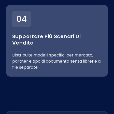
04
Supportare Più Scenari Di
Vendita
Distribuite modelli specifici per mercato,
partner e tipo di documento senza librerie di
file separate.