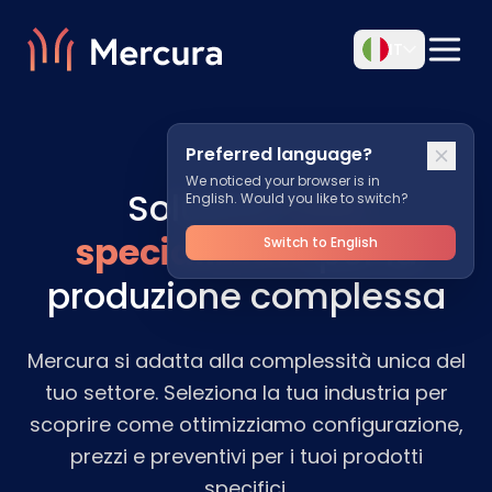
IT
Preferred language?
We noticed your browser is in
Soluzioni
CPQ
English. Would you like to switch?
specializzate
per la
Switch to English
produzione complessa
Mercura si adatta alla complessità unica del
tuo settore. Seleziona la tua industria per
scoprire come ottimizziamo configurazione,
prezzi e preventivi per i tuoi prodotti
specifici.