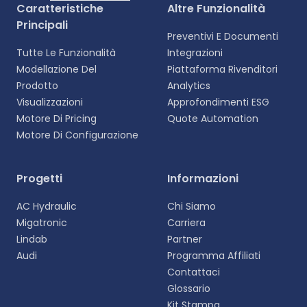
Caratteristiche
Altre Funzionalità
Principali
Preventivi E Documenti
Tutte Le Funzionalità
Integrazioni
Modellazione Del
Piattaforma Rivenditori
Prodotto
Analytics
Visualizzazioni
Approfondimenti ESG
Motore Di Pricing
Quote Automation
Motore Di Configurazione
Selezionare la lingua
Progetti
Informazioni
Scegliete la vostra lingua preferita per
AC Hydraulic
Chi Siamo
un'esperienza più personalizzata.
Migatronic
Carriera
Lindab
Partner
English
Audi
Programma Affiliati
EN
Contattaci
Glossario
Deutsch
DE
Kit Stampa