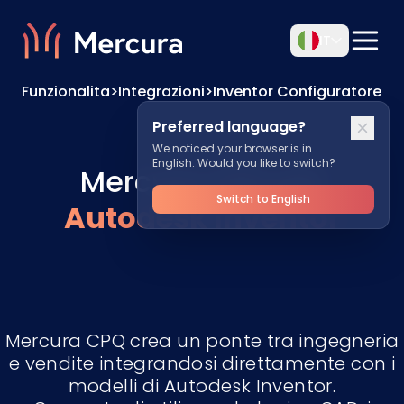
IT
Funzionalita
>
Integrazioni
>
Inventor Configuratore
Preferred language?
We noticed your browser is in
English. Would you like to switch?
Mercura CPQ per
Switch to English
Autodesk Inventor
Mercura CPQ crea un ponte tra ingegneria
e vendite integrandosi direttamente con i
modelli di Autodesk Inventor.