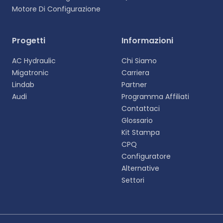
Motore Di Configurazione
Selezionare la lingua
Progetti
Informazioni
Scegliete la vostra lingua preferita per
AC Hydraulic
Chi Siamo
un'esperienza più personalizzata.
Migatronic
Carriera
Lindab
Partner
English
Audi
Programma Affiliati
EN
Contattaci
Glossario
Deutsch
DE
Kit Stampa
CPQ
Español
Configuratore
ES
Alternative
Settori
Dansk
DA
Svenska
SV