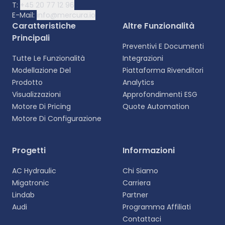
T:
+45 20 77 12 96
E-Mail:
info@mercura.io
Caratteristiche
Altre Funzionalità
Principali
Preventivi E Documenti
Tutte Le Funzionalità
Integrazioni
Modellazione Del
Piattaforma Rivenditori
Prodotto
Analytics
Visualizzazioni
Approfondimenti ESG
Motore Di Pricing
Quote Automation
Motore Di Configurazione
Selezionare la lingua
Progetti
Informazioni
Scegliete la vostra lingua preferita per
AC Hydraulic
Chi Siamo
un'esperienza più personalizzata.
Migatronic
Carriera
Lindab
Partner
English
Audi
Programma Affiliati
EN
Contattaci