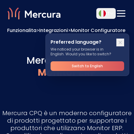
IT
Funzionalita
>
Integrazioni
>
Monitor Configuratore
Preferred language?
We noticed your browser is in
English. Would you like to switch?
Mercura CPQ per
Switch to English
Monitor ERP
Mercura CPQ è un moderno configuratore
di prodotti progettato per supportare i
produttori che utilizzano Monitor ERP.