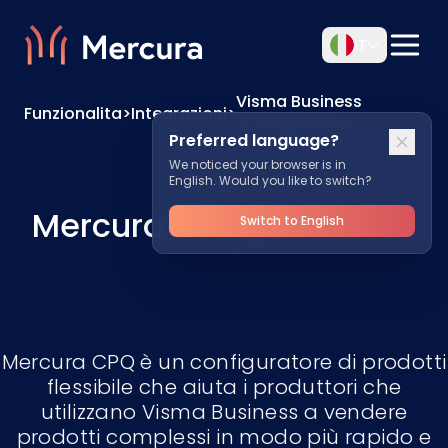
IT
Visma Business
Funzionalita
>
Integrazioni
>
Configuratore
Preferred language?
We noticed your browser is in
English. Would you like to switch?
Mercura CPQ
per Visma
Switch to English
Mercura CPQ è un configuratore di prodotti
flessibile che aiuta i produttori che
utilizzano Visma Business a vendere
prodotti complessi in modo più rapido e