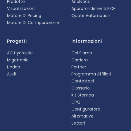
Prodotto
Analytics
Visualizzazioni
Approfondimenti ESG
Motore Di Pricing
Quote Automation
Motore Di Configurazione
Selezionare la lingua
Progetti
Informazioni
Scegliete la vostra lingua preferita per
AC Hydraulic
Chi Siamo
un'esperienza più personalizzata.
Migatronic
Carriera
Lindab
Partner
English
Audi
Programma Affiliati
EN
Contattaci
Glossario
Deutsch
DE
Kit Stampa
CPQ
Español
Configuratore
ES
Alternative
Settori
Dansk
DA