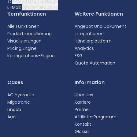
T:
+49 211 87973996665
E-Mail:
info@mercura.io
Kernfunktionen
Weitere Funktionen
Alle Funktionen
Angebot Und Dokument
Produktmodellierung
Integrationen
Visualisierungen
Händlerplattform
Pricing Engine
Analytics
Konfigurations-Engine
ESG
Quote Automation
Cases
Information
AC Hydraulic
Über Uns
Migatronic
Karriere
Lindab
Partner
Audi
Affiliate-Programm
Kontakt
Glossar