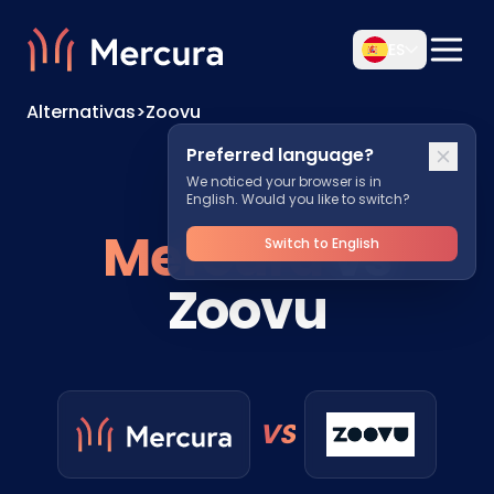
ES
Alternativas
>
Zoovu
Preferred language?
We noticed your browser is in
English. Would you like to switch?
Mercura
vs
Switch to English
Zoovu
VS