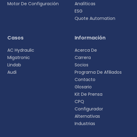
Motor De Configuración
Analíticas
ESG
Quote Automation
Selecciona tu idioma
Casos
Información
Elige tu idioma preferido para una experiencia
AC Hydraulic
Acerca De
más personalizada.
Migatronic
Carrera
Lindab
Socios
English
Audi
Programa De Afiliados
EN
Contacto
Glosario
Deutsch
DE
Kit De Prensa
CPQ
Español
Configurador
ES
Alternativas
Industrias
Dansk
DA