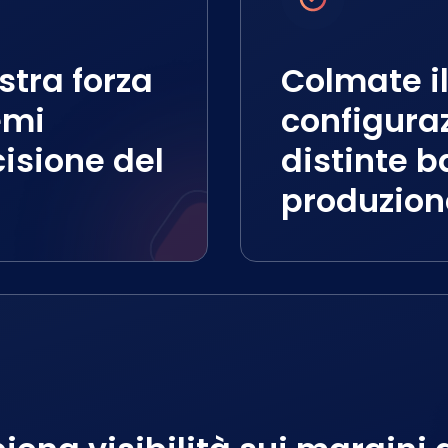
stra forza
Colmate il
emi
configura
isione del
distinte b
produzion