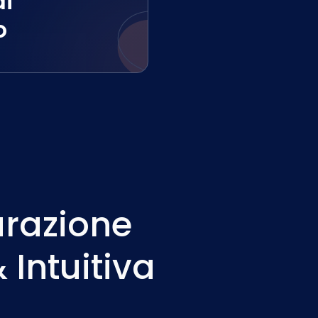
di
o
urazione
 Intuitiva