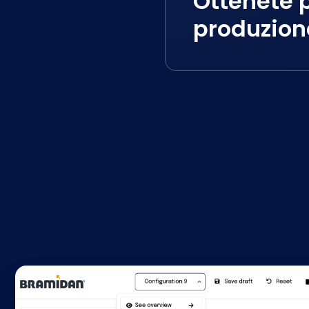
Ottenete p
produzione