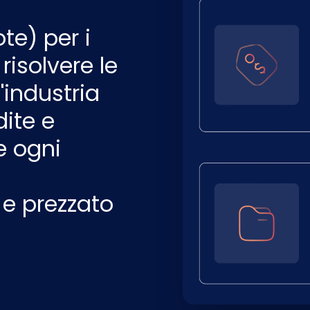
te) per i
risolvere le
'industria
dite e
e ogni
 e prezzato