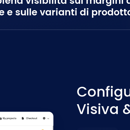
iena visibilità sui margini 
 e sulle varianti di prodott
Config
Visiva &