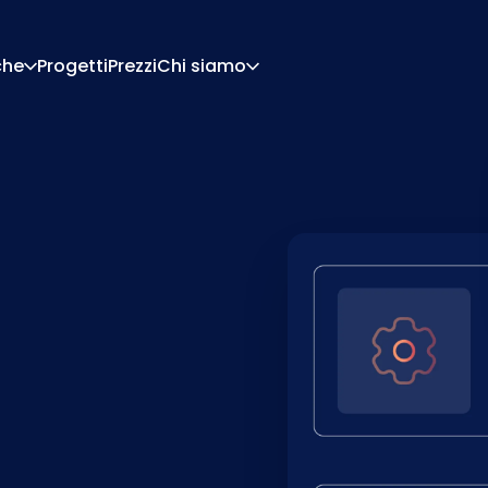
che
Progetti
Prezzi
Chi siamo
Chi Siamo
Carriera
Di Configurazione
Preventivi E Documen
Di Pricing
Integrazioni
Contattaci
Partner