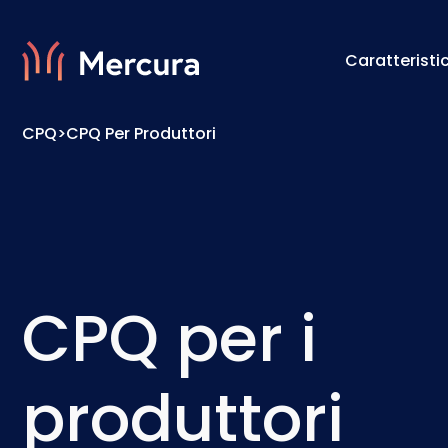
Caratteristi
CPQ
>
CPQ Per Produttori
Visualizzazioni
Motore 
Modellazione Del Prodotto
Motore 
CPQ per i
produttori