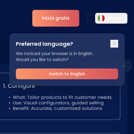
Inizia gratis
Italiano
Selezionare la lingua
Preferred language?
Scegliete la vostra lingua preferita per
ti
Analytics
un'esperienza più personalizzata.
We noticed your browser is in English.
Would you like to switch?
Approfondimenti ESG
Leader del settore
English
Deutsch
EN
DE
Switch to English
Español
Dansk
ES
DA
Svenska
Italiano
SV
IT
Français
日本語
FR
JA