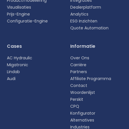
Productmodellering
Integraties
Visualisaties
Dealerplatform
Prijs-Engine
Analytics
Configuratie-Engine
ESG Inzichten
Quote Automation
Selecteer uw taal
Cases
Informatie
Kies uw voorkeurstaal voor een meer
AC Hydraulic
Over Ons
persoonlijke ervaring.
Migatronic
Carrière
Lindab
Partners
English
Audi
Affiliate Programma
EN
Contact
Woordenlijst
Deutsch
DE
Perskit
CPQ
Español
Konfigurator
ES
Alternatives
Industries
Dansk