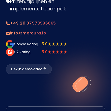
Prijzen, tijdlijnen en
implementatieaanpak
+49 211 87973996665
info@mercura.io
5.0
Google Rating
5.0
G2 Rating
Bekijk demovideo