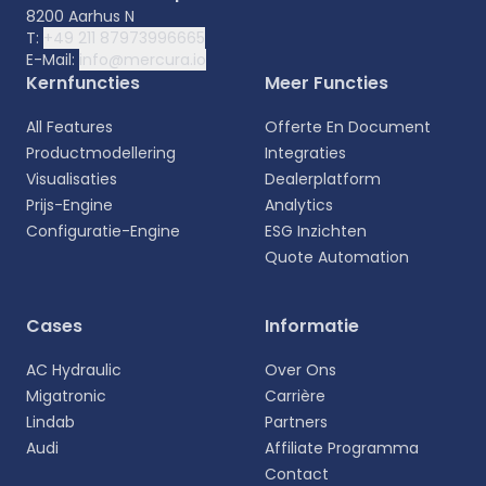
8200 Aarhus N
T:
+49 211 87973996665
E-Mail:
info@mercura.io
Kernfuncties
Meer Functies
All Features
Offerte En Document
Productmodellering
Integraties
Visualisaties
Dealerplatform
Prijs-Engine
Analytics
Configuratie-Engine
ESG Inzichten
Quote Automation
Cases
Informatie
AC Hydraulic
Over Ons
Migatronic
Carrière
Lindab
Partners
Audi
Affiliate Programma
Contact