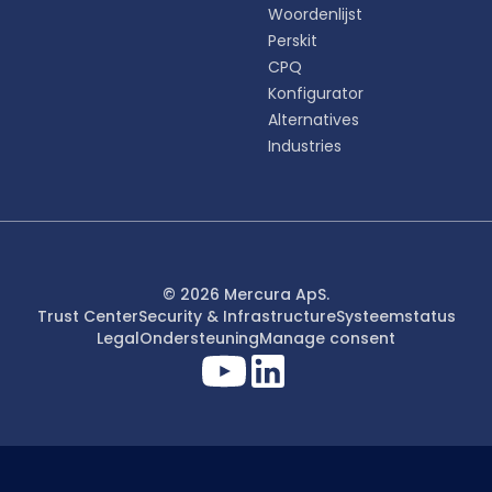
Woordenlijst
Perskit
CPQ
Konfigurator
Alternatives
Industries
© 2026 Mercura ApS.
Trust Center
Security & Infrastructure
Systeemstatus
Legal
Ondersteuning
Manage consent