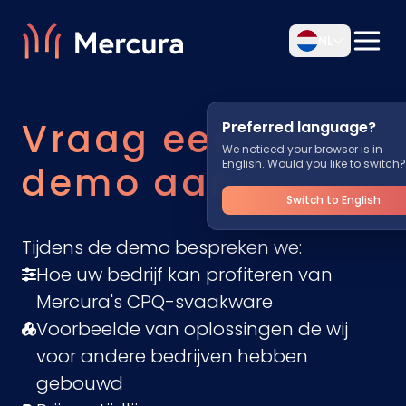
NL
Vraag een CPQ-
Preferred language?
We noticed your browser is in
English. Would you like to switch?
demo aan
Switch to English
Tijdens de demo bespreken we:
Hoe uw bedrijf kan profiteren van
Mercura's CPQ-svaakware
Voorbeelde van oplossingen de wij
voor andere bedrijven hebben
gebouwd