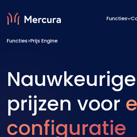
Functies
C
Functies
>
Prijs Engine
Visualisaties
Configu
Productmodellering
Prijs-E
Nauwkeurige
prijzen voor
e
configuratie