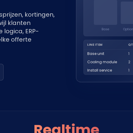
prijzen, kortingen,
ijl klanten
Base
Optio
 logica, ERP-
ke offerte
LINE ITEM
QT
Base unit
1
Cooling module
2
Install service
1
Realtime