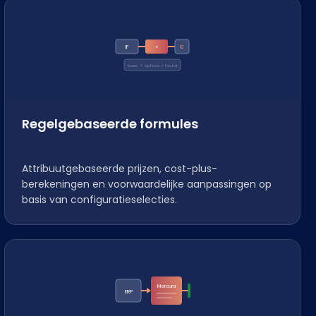
IF
×
€
base + options × factor
Regelgebaseerde formules
Attribuutgebaseerde prijzen, cost-plus-
berekeningen en voorwaardelijke aanpassingen op
basis van configuratieselecties.
Mercura
ERP