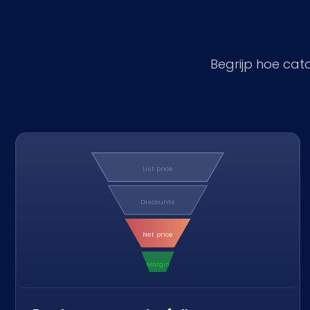
Begrijp hoe cat
List price
Discounts
Net price
Margin