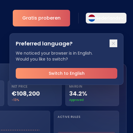
Gratis proberen
Nederlands
Selecteer uw taal
Preferred language?
Kies uw voorkeurstaal voor een meer
Analytics
persoonlijke ervaring.
We noticed your browser is in English.
Would you like to switch?
ESG Inzichten
English
Deutsch
EN
DE
Switch to English
Español
Dansk
NET PRICE
MARGIN
ES
DA
€108,200
34.2%
-13%
Approved
Svenska
Italiano
SV
IT
ACTIVE RULES
Français
日本語
FR
JA