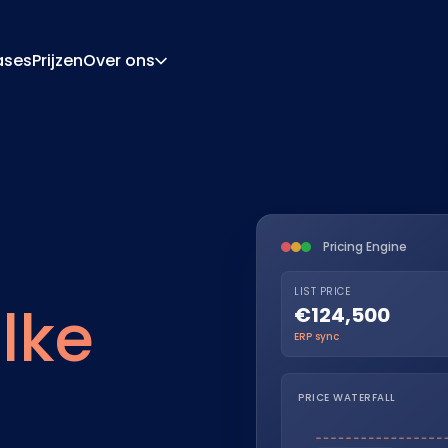
ases
Prijzen
Over ons
Over Ons
Carrière
ratie-Engine
Offerte En Document
ngine
Integraties
Contact
Partners
Pricing Engine
LIST PRICE
lke
€124,500
ERP sync
PRICE WATERFALL