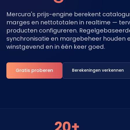
Mercura's prijs-engine berekent catalogus
marges en nettototalen in realtime — terw
producten configureren. Regelgebaseerde
synchronisatie en margebeheer houden el
winstgevend en in één keer goed.
Gratis proberen
Berekeningen verkennen
20+