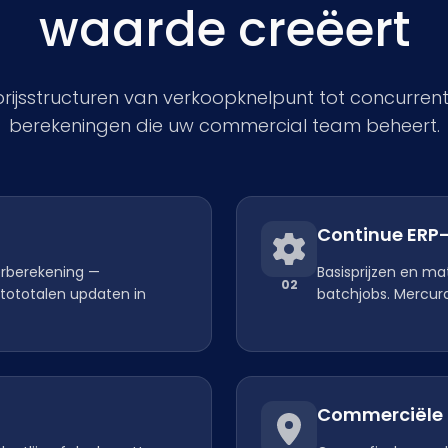
waarde creëert
ijsstructuren van verkoopknelpunt tot concurren
berekeningen die uw commercial team beheert.
Continue ERP-
herberekening —
Basisprijzen en ma
02
ttototalen updaten in
batchjobs. Mercura
Commerciële fl