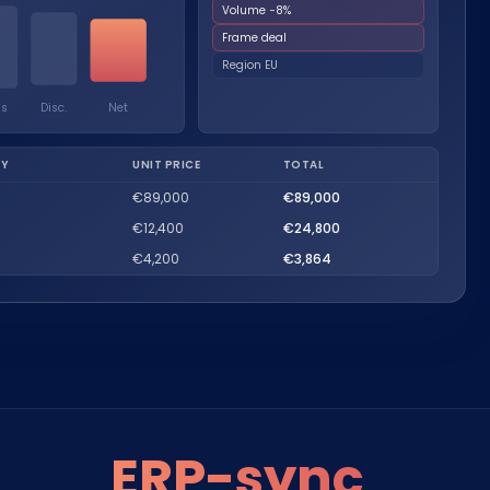
Volume −8%
Nederlands
Frame deal
NL
Region EU
ns
Disc.
Net
Y
UNIT PRICE
TOTAL
€89,000
€89,000
€12,400
€24,800
€4,200
€3,864
ERP-sync