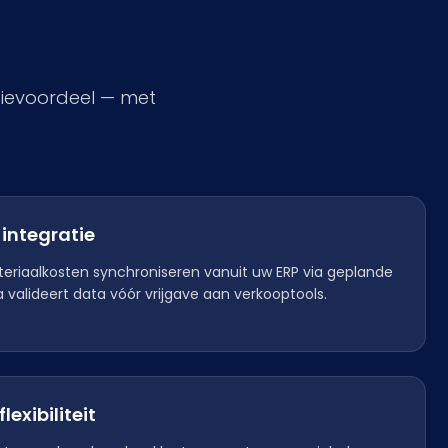
tievoordeel — met
integratie
teriaalkosten synchroniseren vanuit uw ERP via geplande
 valideert data vóór vrijgave aan verkooptools.
exibiliteit