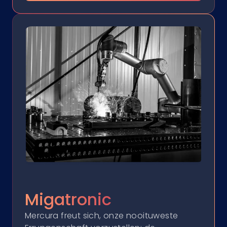
Migatronic
Mercura freut sich, onze nooituweste