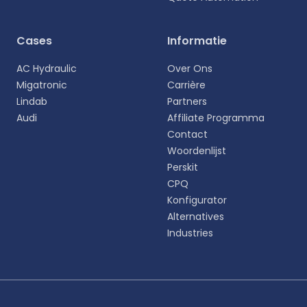
Selecteer uw taal
Cases
Informatie
Kies uw voorkeurstaal voor een meer
AC Hydraulic
Over Ons
persoonlijke ervaring.
Migatronic
Carrière
Lindab
Partners
English
Audi
Affiliate Programma
EN
Contact
Woordenlijst
Deutsch
DE
Perskit
CPQ
Español
Konfigurator
ES
Alternatives
Industries
Dansk
DA
Svenska
SV