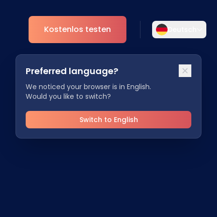
Kostenlos testen
Deutsch
Wählen Sie Ihre Sprache aus
Preferred language?
Wählen Sie Ihre bevorzugte Sprache für
nt
Analytics
eine persönlichere Erfahrung.
We noticed your browser is in English.
Would you like to switch?
ESG
English
Deutsch
EN
DE
Switch to English
Español
Dansk
ES
DA
Svenska
Italiano
SV
IT
Français
日本語
FR
JA