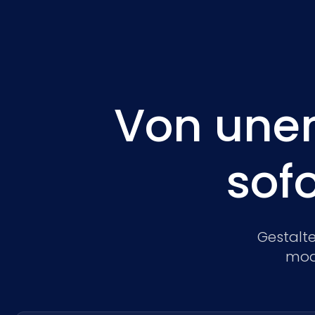
Von unen
sof
Gestalte
modu