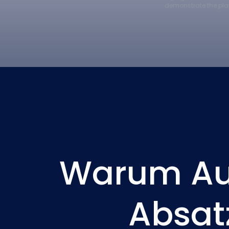
demonstrate the plat
Warum Auf
Absat