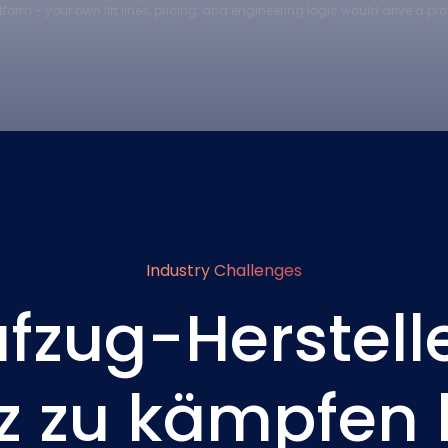
form - your own lift lines, pricing, and engineering logic would drive a p
Industry Challenges
zug-Herstell
z zu kämpfen