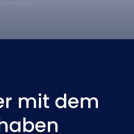
roduction deployment.
er mit dem
 haben