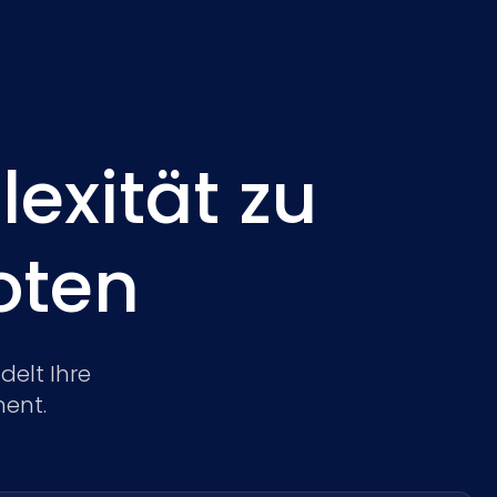
exität zu
oten
elt Ihre
ment.