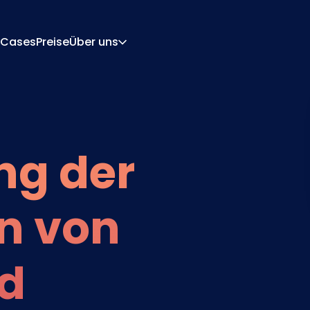
Cases
Preise
Über uns
Über Uns
Karriere
rations-Engine
Angebot Und Dokume
 Engine
Integrationen
ng der
Kontakt
Partner
n von
d