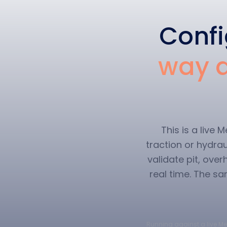
Confi
way a
This is a live
traction or hydra
validate pit, over
real time. The sa
Running against a live Mer