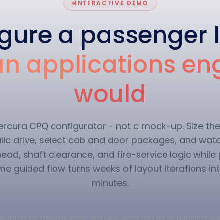
INTERACTIVE DEMO
gure a passenger l
n applications en
would
 Mercura CPQ configurator - not a mock-up. Size the
ulic drive, select cab and door packages, and watc
head, shaft clearance, and fire-service logic while
me guided flow turns weeks of layout iterations i
minutes.
cura tenant. Products, prices, and rules shown here are an illustrative As