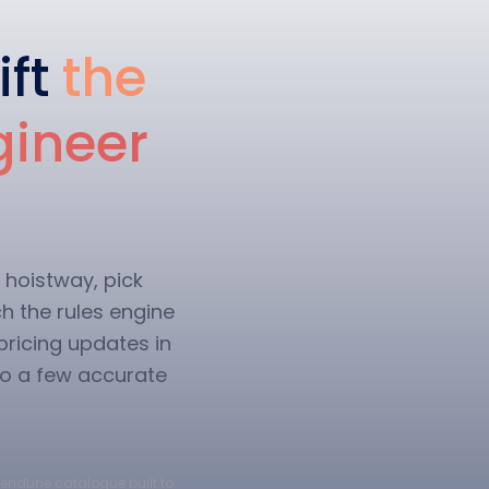
ift
the
gineer
 hoistway, pick
h the rules engine
 pricing updates in
nto a few accurate
cendLine catalogue built to