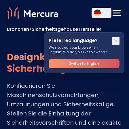
DE
Branchen
>
Sicherheitsgehause Hersteller
Preferred language?
We noticed your browser is in
English. Would you like to switch?
Designkonforme
Switch to English
Sicherheitsgehäuse
Konfigurieren Sie
Maschinenschutzvorrichtungen,
Umzäunungen und Sicherheitskäfige.
Stellen Sie die Einhaltung der
Sicherheitsvorschriften und eine exakte