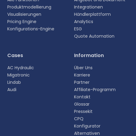
Produktmodellierung
Integrationen
Visualisierungen
Händlerplattform
Pricing Engine
Analytics
Konfigurations-Engine
ESG
Quote Automation
Wählen Sie Ihre Sprache aus
Cases
Information
Wählen Sie Ihre bevorzugte Sprache für eine
AC Hydraulic
Über Uns
persönlichere Erfahrung.
Migatronic
Karriere
Lindab
Partner
English
Audi
Affiliate-Programm
EN
Kontakt
Glossar
Deutsch
DE
Pressekit
CPQ
Español
Konfigurator
ES
Alternativen